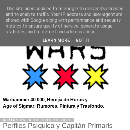
This site uses cookies from Google to deliver its services
and to analyze traffic. Your IP address and user-agent are
shared with Google along with performance and security
metrics to ensure quality of service, generate usage
statistics, and to detect and address abuse.
LEARN MORE
GOT IT
Warhammer 40.000, Herejía de Horus y
Age of Sigmar: Rumores, Pintura y Trasfondo.
miércoles, 5 de julio de 2017
Perfiles Psíquico y Capitán Primaris