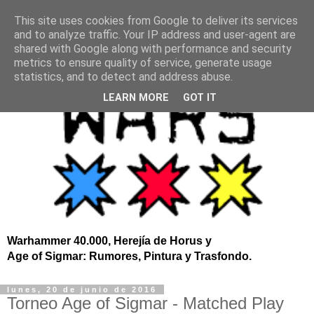
This site uses cookies from Google to deliver its services
and to analyze traffic. Your IP address and user-agent are
shared with Google along with performance and security
metrics to ensure quality of service, generate usage
statistics, and to detect and address abuse.
LEARN MORE
GOT IT
Warhammer 40.000, Herejía de Horus y
Age of Sigmar: Rumores, Pintura y Trasfondo.
lunes, 20 de junio de 2016
Torneo Age of Sigmar - Matched Play