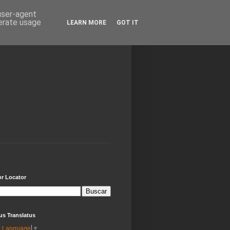
 user-agent
nerate usage
LEARN MORE
GOT IT
or Locator
us Translatus
t Language
▼