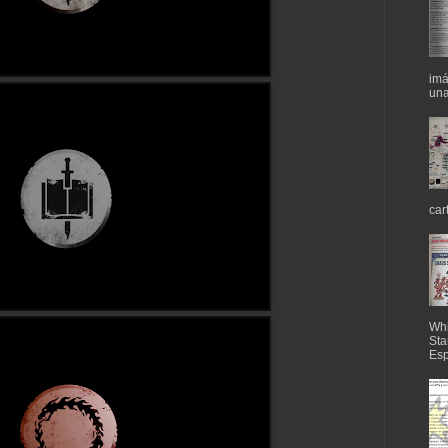
imá
una
car
Whi
Sta
Esp