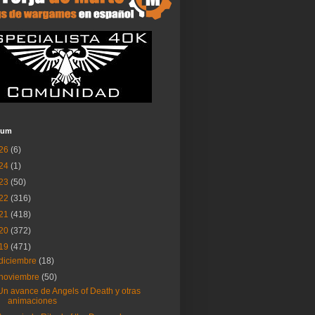
ium
26
(6)
24
(1)
23
(50)
22
(316)
21
(418)
20
(372)
19
(471)
diciembre
(18)
noviembre
(50)
Un avance de Angels of Death y otras
animaciones