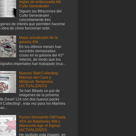
reglas de emboscada del
Culto Genestealer
Siguen las filtraciones del
Culto Genestealer ,
concretamente tres
genes de interés que permiten hacerse
 idea de cómo funcionan sobr...
Mapa actualizado de la
galaxia 40k
En los últimos meses han
sucedido demasiadas
cosas en la galaxia del 41º
milenio, de modo que los
tógrafos imperiales han trabajado inca...
Nuevos Start Collecting
Marines del Caos y
Militarum Tempestus
(ACTUALIZADO)
Se han filtrado un par de
imágenes de la próxima
te Dwarf 124 con dos nuevos packs
rt Collecting! , esta vez para los Marines
ac...
Rumor descuento GW hasta
45% en Batallones 40k y
Warscrolls Age of Sigmar
(ACTUALIZADO)
He recibido esta imagen, en