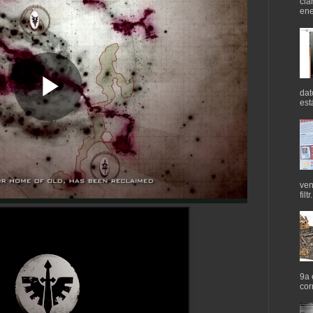
cla
ene
dat
est
ven
filtr.
9a 
cor