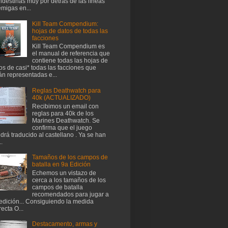
ndestinas muy por detrás de las líneas
migas en...
Kill Team Compendium:
hojas de datos de todas las
facciones
Kill Team Compendium es
el manual de referencia que
contiene todas las hojas de
os de casi* todas las facciones que
án representadas e...
Reglas Deathwatch para
40k (ACTUALIZADO)
Recibimos un email con
reglas para 40k de los
Marines Deathwatch. Se
confirma que el juego
drá traducido al castellano . Ya se han
..
Tamaños de los campos de
batalla en 9a Edición
Echemos un vistazo de
cerca a los tamaños de los
campos de batalla
recomendados para jugar a
edición... Consiguiendo la medida
recta O...
Destacamento, armas y