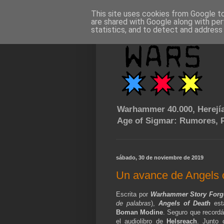
This site uses cookies from Google to 
are shared with Google along with per
statistics, and to detect and address
Warhammer 40.000, Herejía
Age of Sigmar: Rumores, P
sábado, 30 de noviembre de 2019
Un avance de Angels o
Escrita por
Warhammer Story Forg
de palabras
),
Angels of Death
est
Boman Modine
. Seguro que record
el audiolibro de
Helsreach
. Junto