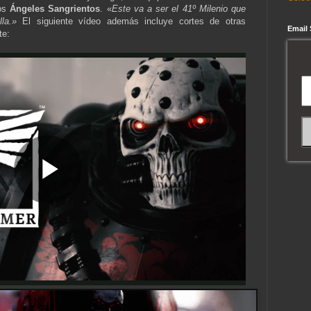
los
Ángeles Sangrientos
. «
Este va a ser el 41º Milenio que
lla.»
El siguiente vídeo además incluye cortes de otras
Email
te: