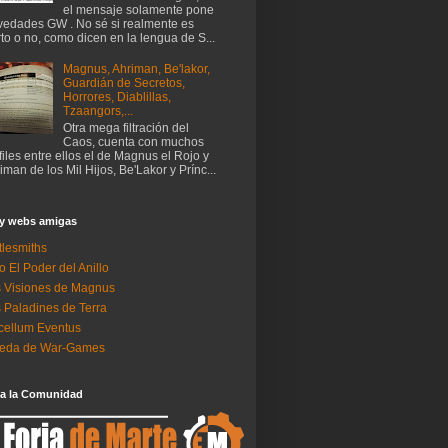
el mensaje solamente pone
edades GW . No sé si realmente es
rto o no, como dicen en la lengua de S...
Magnus, Ahriman, Be'lakor,
Guardián de Secretos,
Horrores, Diablillas,
Tzaangors,...
Otra mega filtración del
Caos, cuenta con muchos
files entre ellos el de Magnus el Rojo y
iman de los Mil Hijos, Be'Lakor y Prínc...
 y webs amigas
tlesmiths
o El Poder del Anillo
 Visiones de Magnus
 Paladines de Terra
ellum Eventus
neda de War-Games
 a la Comunidad