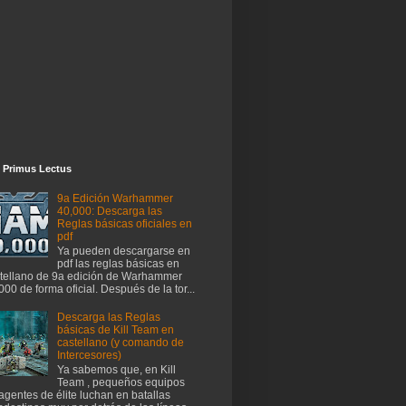
 Primus Lectus
9a Edición Warhammer
40,000: Descarga las
Reglas básicas oficiales en
pdf
Ya pueden descargarse en
pdf las reglas básicas en
tellano de 9a edición de Warhammer
000 de forma oficial. Después de la tor...
Descarga las Reglas
básicas de Kill Team en
castellano (y comando de
Intercesores)
Ya sabemos que, en Kill
Team , pequeños equipos
agentes de élite luchan en batallas