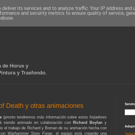
deliver its services and to analyze traffic. Your IP address and
formance and security metrics to ensure quality of service, ge
 abuse.
 de Horus y
intura y Trasfondo.
f Death y otras animaciones
Servit
e
(pronto tendremos más información sobre estos
forjadores
á siendo animado en colaboración con
Richard Boylan
y
Adept
áis el trabajo de Richard y Boman de su animación hecha con
 con
Warhammer Story Forge
, el equipo está creando una
Selec