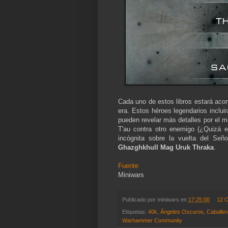
Cada uno de estos libros estará ac
era. Estos héroes legendarios inclui
pueden revelar más detalles por el 
T'au contra otro enemigo (¿Quizá 
incógnita sobre la vuelta del Se
Ghazghkhull Mag Uruk Thraka
.
Fuente
Miniwars
Publicado por
miniwars
en
17:25:00
12 
Etiquetas:
40k
,
Ángeles Oscuros
,
Caballer
Warhammer Community