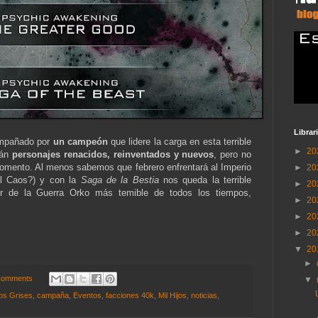
Librar
ompañado por
un campeón
que lidere la carga en esta terrible
►
20
rán
personajes renacidos, reinventados y nuevos
, pero no
momento. Al menos sabemos que febrero enfrentará al Imperio
►
20
el Caos?) y con la
Saga de la Bestia
nos queda la terrible
►
20
ñor de la Guerra Orko más temible de todos los tiempos,
►
20
►
20
►
20
▼
20
►
Comments
▼
os Grises
,
campaña
,
Eventos
,
facciones 40k
,
Mil Hijos
,
noticias
,