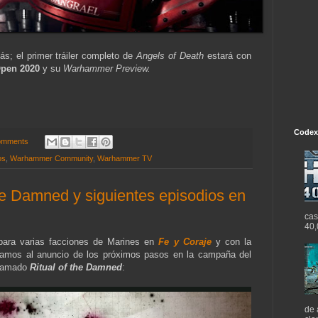
; el primer tráiler completo de
Angels of Death
estará con
pen 2020
y su
Warhammer Preview.
Codex
omments
os
,
Warhammer Community
,
Warhammer TV
he Damned y siguientes episodios en
cas
40,
 para varias facciones de Marines en
Fe y Coraje
y con la
amos al anuncio de los próximos pasos en la campaña del
llamado
Ritual of the Damned
:
de 