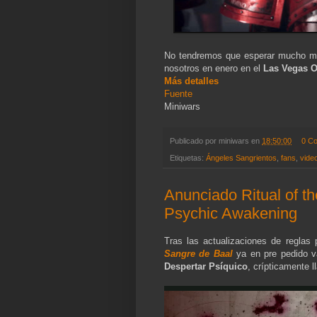
No tendremos que esperar mucho más
nosotros en enero en el
Las Vegas O
Más detalles
Fuente
Miniwars
Publicado por
miniwars
en
18:50:00
0 C
Etiquetas:
Ángeles Sangrientos
,
fans
,
vide
Anunciado Ritual of t
Psychic Awakening
Tras las actualizaciones de reglas
Sangre de Baal
ya en pre pedido v
Despertar Psíquico
, crípticamente 