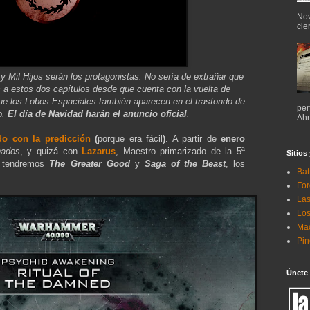
Nov
cie
 Mil Hijos serán los protagonistas. No sería de extrañar que
a estos dos capítulos desde que cuenta con la vuelta de
que los Lobos Espaciales también aparecen en el trasfondo de
per
o.
El día de Navidad harán el anuncio oficial
.
Ahr
o con la predicción
(
porque era fácil
)
. A partir de
enero
nados
, y quizá con
Lazarus
, Maestro primarizado de la 5ª
Sitios
tendremos
The Greater Good
y
Saga of the Beast
, los
Bat
For
Las
Los
Mac
Pi
Únete