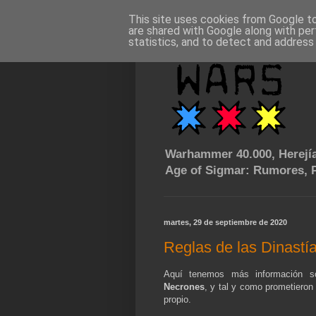
This site uses cookies from Google to 
are shared with Google along with per
statistics, and to detect and address
Warhammer 40.000, Herejía
Age of Sigmar: Rumores, P
martes, 29 de septiembre de 2020
Reglas de las Dinastí
Aquí tenemos más información s
Necrones
, y tal y como prometieron
propio.