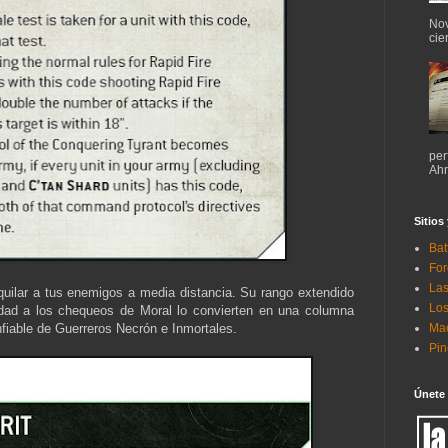
Nov
cie
per
Ahr
Sitios
Bat
For
Las
niquilar a tus enemigos a media distancia. Su rango extendido
Los
ad a los chequeos de Moral lo convierten en una columna
Mac
nfiable de Guerreros Necrón e Inmortales.
Pi
Únete