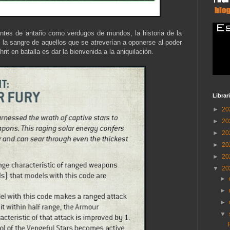
entes de antaño como verdugos de mundos, la historia de la
la sangre de aquellos que se atreverían a oponerse al poder
it en batalla es dar la bienvenida a la aniquilación.
Librar
►
20
►
20
►
20
►
20
►
20
▼
20
►
►
►
▼