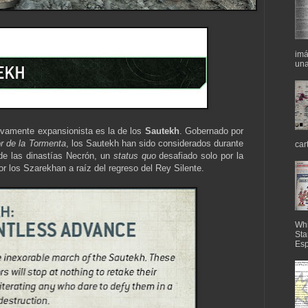
imá
una
ivamente expansionista es la de los
Sautekh
. Gobernado por
r de la Tormenta
, los Sautekh han sido considerados durante
car
e las dinastías Necrón, un
status quo
desafiado solo por la
or los Szarekhan a raíz del regreso del Rey Silente.
Whi
Sta
Esp