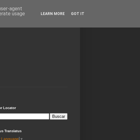
 user-agent
nerate usage
LEARN MORE
GOT IT
or Locator
us Translatus
t Language
▼