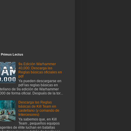
 Primus Lectus
9a Edición Warhammer
40,000: Descarga las
Reglas básicas oficiales en
pdf
Ya pueden descargarse en
pdf las reglas básicas en
tellano de 9a edición de Warhammer
000 de forma oficial. Después de la tor...
Descarga las Reglas
básicas de Kill Team en
castellano (y comando de
Intercesores)
Ya sabemos que, en Kill
Team , pequeños equipos
agentes de élite luchan en batallas