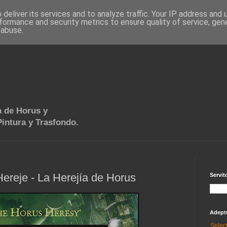
deliver its services and to analyze traffic. Your IP address and
formance and security metrics to ensure quality of service, ge
 abuse.
 de Horus y
intura y Trasfondo.
ereje - La Herejía de Horus
Servit
Adept
Selec