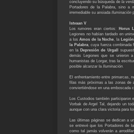
concluyendo su búsqueda de
la verd
Portadores de la Palabra, sino a
irremediable su ansiada
Iluminación
p
Istvaan V
Los rumores eran ciertos:
Horus L
Legiones no habían tardado en unirse
a los
Amos de la Noche
, la
Legión
la Palabra
, cuya fuerza combinada 
en la
Depresión de Urgall
supuesta
demás Legiones que se unieron a 
humanistas de Lorgar, tras la escritu
posible alcanzar la
Iluminación
.
El enfrentamiento entre primarcas, n
filas más próximas a las zonas de a
conviertiéndose en una emboscada ca
Los Custodios también participaron e
Vorbak de Argel Tal, dejando un t
aunque con una clara victoria para lo
Las últimas páginas se dedican a un
se entrevé que los Portadores de l
como tal jamás volverán a
arrodilla