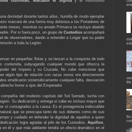
oute Guilliman,
Malcador el Sigilita
y el mismísimo
cla
ene
una divinidad durante tantos años, humilla de modo ejemplar
uceso marcará de una forma muy dolorosa a los Portadores de
rante meses, mientras su amado Primarca se recluye abatido
padre. Por si fuera poco, un grupo de
Custodios
acompañará
dad de observadores, dando a entender a Lorgar que su padre
dat
xtensión a toda la Legión.
est
ersan en pequeñas flotas y se lanzan a la conquista de todo
as contenida, subyugando cualquier mundo que ofrezca la
l poder del Imperio y su Cruzada. No cabe mencionar que
ener algún tipo de relación con razas xenos era directamente
ven
abra erradicaron sistemáticamente cualquier falta, desviación
filtr.
maltrecho honor a ojos del Emperador.
 compañía del modesto capítulo del Sol Serrado, lucha con
egión. Su dedicación y entrega si cabe es incluso mayor que
r sí consagrados a la causa. Es el protagonista indiscutible
r natural que se preocupa tanto de sus deberes como de sus
9a 
empo y cuidado en defender la dignidad de aquellos a quien
cor
dedicación logra agradar al jefe de los Custodios,
Aquillon
,
a en él y que más adelante tendrá un efecto dramático en el