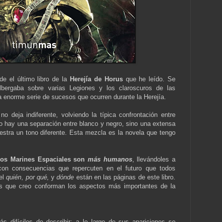
de el último libro de la
Herejía de Horus
que he leído. Se
lbergaba sobre varias Legiones y los claroscuros de las
la enorme serie de sucesos que ocurren durante la Herejía.
no deja indiferente, volviendo la típica confrontación entre
o hay una separación entre blanco y negro, sino una extensa
estra un tono diferente. Esta mezcla es la novela que tengo
los Marines Espaciales son
más humanos
, llevándoles a
con consecuencias que repercuten en el futuro que todos
el
quién
,
por qué,
y
dónde
están en las páginas de este libro.
os que creo conforman los aspectos más importantes de la
 difíciles de describir; a lo largo de sus apariciones se