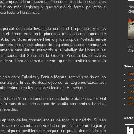
ad,
empezando un nuevo camino que implicaría no solo a los
 muchas más Legiones y que sellará de forma paulatina e
Nov
cie
ara toda la Humanidad.
upercal
se había levantado contra el Emperador, y otras
 a él. Lorgar ya lo tenía planeado, reuniendo oportunamente
 Alfa
, los
Guerreros de Hierro
y los propios
Portadores de
formaría la segunda oleada de Legiones que desembarcarían
per
mente para dar su merecido a la rebelión de Horus y las
Ahr
la causa del Señor de la Guerra. Pese a los principios
ra de su Libro comenzó a aceptar que sin sacrificios no sería
Sitios
Bat
o solo entre
Fulgrim
y
Ferrus Manus
, también se da en las
For
terrizaje y líneas de despliegue de las Legiones atacantes,
Las
tastrófica para las Legiones leales al Emperador.
Los
Mac
n Istvaan V, enfrentándose en un duelo brutal contra los Gal
odavía más devastado campo de batalla para ambos bandos,
Pi
s rebeldes.
Únete
 epílogo de las consecuencias de todo lo sucedido. Si bien
a Palabra encuentran su verdadero propósito como Legión y
rse
, algunos posiblemente paguen un precio demasiado alto