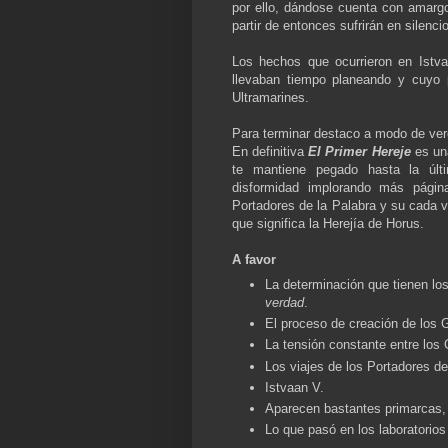
por ello, dándose cuenta con amarg
partir de entonces sufrirán en silenc
Los hechos que ocurrieron en Istv
llevaban tiempo planeando y cuyo 
Ultramarines.
Para terminar destaco a modo de vere
En definitiva
El Primer Hereje
es un
te mantiene pegado hasta la últi
disformidad implorando más págin
Portadores de la Palabra y su cada ve
que significa la Herejía de Horus.
A favor
La determinación que tienen lo
verdad
.
El proceso de creación de los 
La tensión constante entre los 
Los viajes de los Portadores de
Istvaan V.
Aparecen bastantes primarcas, 
Lo que pasó en los laboratorios