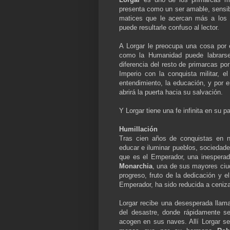
presenta como un ser amable, sensib
matices que le acercan más a los 
puede resultarle confuso al lector.
A Lorgar le preocupa una cosa por 
como la Humanidad puede labrarse 
diferencia del resto de primarcas po
Imperio con la conquista militar, 
entendimiento, la educación, y por 
abrirá la puerta hacia su salvación.
Y Lorgar tiene una fe infinita en su p
Humillación
Tras cien años de conquistas en 
educar e iluminar pueblos, sociedade
que es el Emperador, una inesperada
Monarchia
, una de sus mayores ciud
progreso, fruto de la dedicación y e
Emperador, ha sido reducida a ceniza
Lorgar recibe una desesperada llama
del desastre, donde rápidamente se
acogen en sus naves. Allí Lorgar s