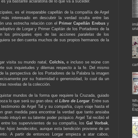
 es ya bastante aclaratoria de lo que va a suceder.
ncipales, es el inseparable capellán de la compañía de Argel
 más interesado en descubrir la verdad oculta entre las
ién una estrecha relación con el
Primer Capellán Erebus
y
imá
una
doptivo de Lorgar y Primer Capitán de los Portadores de la
on los principales ejes de las acciones
paralelas
de los
siquiera se den cuenta muchos de sus propios hermanos de la
gar visita su mundo natal,
Colchis,
e incluso se reúne con
car
te sus inquietudes y dilemas respecto a la fe. Del mismo
e la perspectiva de los Portadores de la Palabra la imagen
ecisamente por su fraternidad o generosidad, lo cual da un
tras novelas de la colección.
quistar mundos de la forma que requiere la Cruzada, guiado
boza lo que será su gran obra: el
Libro de Lorgar
. Entre sus
Whi
Sta
 testimonio de Argel Tal y su compañía, cuyo viaje hasta el
Esp
 en gran medida para encontrar la verdad que tanto ansiaba
odo intuyó en su latente poder psíquico. Argel Tal recibió el
e entre los supervivientes de su compañía, los
Gal Vorbak
,
los
hijos bendecidos,
aunque esta bendición proviene de un
nto. A partir de entonces Lorgar empieza a atar cabos,