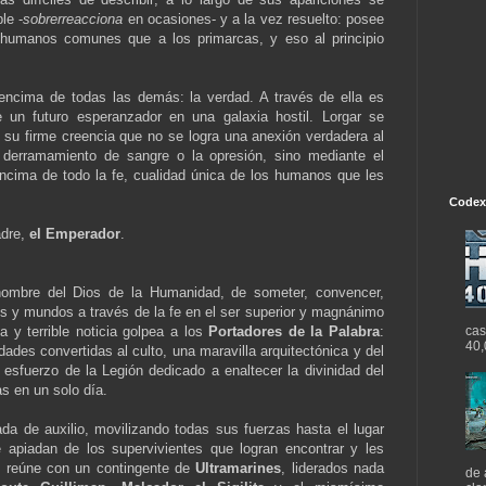
le -
sobrerreacciona
en ocasiones- y a la vez resuelto: posee
humanos comunes que a los primarcas, y eso al principio
encima de todas las demás: la verdad. A través de ella es
un futuro esperanzador en una galaxia hostil. Lorgar se
r su firme creencia que no se logra una anexión verdadera al
el derramamiento de sangre o la opresión, sino mediante el
encima de todo la fe, cualidad única de los humanos que les
Codex
adre,
el Emperador
.
nombre del Dios de la Humanidad, de someter, convencer,
s y mundos a través de la fe en el ser superior y magnánimo
cas
 y terrible noticia golpea a los
Portadores de la Palabra
:
40,
ades convertidas al culto, una maravilla arquitectónica y del
l esfuerzo de la Legión dedicado a enaltecer la divinidad del
s en un solo día.
da de auxilio, movilizando todas sus fuerzas hasta el lugar
 apiadan de los supervivientes que logran encontrar y les
e reúne con un contingente de
Ultramarines
, liderados nada
de 