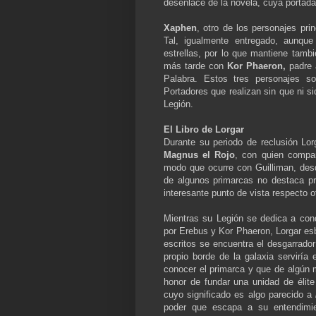
desenlace de la novela, cuya portada
Xaphen
, otro de los personajes pri
Tal, igualmente entregado, aunque
estrellas, por lo que mantiene tamb
más tarde con
Kor Phaeron,
padre a
Palabra. Estos tres personajes s
Portadores que realizan sin que ni 
Legión.
El Libro de Lorgar
Durante su periodo de reclusión Lor
Magnus el Rojo
, con quien compar
modo que ocurre con Guilliman, desd
de algunos primarcas no destaca pr
interesante punto de vista respecto o
Mientras su Legión se dedica a con
por Erebus y Kor Phaeron, Lorgar es
escritos se encuentra el desgarrador
propio borde de la galaxia serviría
conocer el primarca y que de algún m
honor de fundar una unidad de élit
cuyo significado es algo parecido a
poder que escapa a su entendimie