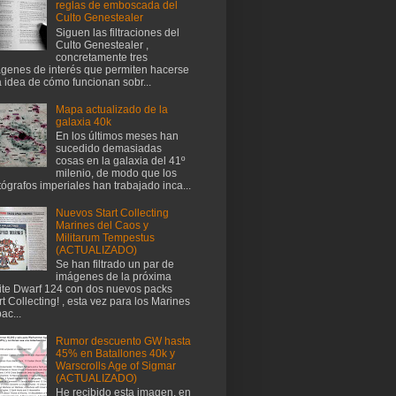
reglas de emboscada del
Culto Genestealer
Siguen las filtraciones del
Culto Genestealer ,
concretamente tres
genes de interés que permiten hacerse
 idea de cómo funcionan sobr...
Mapa actualizado de la
galaxia 40k
En los últimos meses han
sucedido demasiadas
cosas en la galaxia del 41º
milenio, de modo que los
tógrafos imperiales han trabajado inca...
Nuevos Start Collecting
Marines del Caos y
Militarum Tempestus
(ACTUALIZADO)
Se han filtrado un par de
imágenes de la próxima
te Dwarf 124 con dos nuevos packs
rt Collecting! , esta vez para los Marines
ac...
Rumor descuento GW hasta
45% en Batallones 40k y
Warscrolls Age of Sigmar
(ACTUALIZADO)
He recibido esta imagen, en