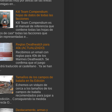
ndestinas muy por detrás de las líneas
migas en...
Kill Team Compendium:
hojas de datos de todas las
facciones
Kill Team Compendium es
el manual de referencia que
contiene todas las hojas de
os de casi* todas las facciones que
án representadas e...
Reglas Deathwatch para
40k (ACTUALIZADO)
Recibimos un email con
reglas para 40k de los
Marines Deathwatch. Se
confirma que el juego
drá traducido al castellano . Ya se han
..
Tamaños de los campos de
batalla en 9a Edición
Echemos un vistazo de
cerca a los tamaños de los
campos de batalla
recomendados para jugar a
edición... Consiguiendo la medida
recta O...
Destacamento, armas y