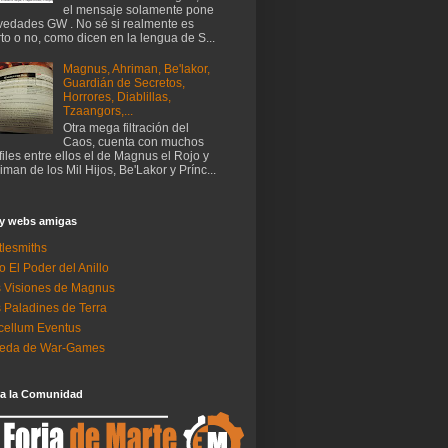
el mensaje solamente pone
edades GW . No sé si realmente es
rto o no, como dicen en la lengua de S...
Magnus, Ahriman, Be'lakor,
Guardián de Secretos,
Horrores, Diablillas,
Tzaangors,...
Otra mega filtración del
Caos, cuenta con muchos
files entre ellos el de Magnus el Rojo y
iman de los Mil Hijos, Be'Lakor y Prínc...
 y webs amigas
tlesmiths
o El Poder del Anillo
 Visiones de Magnus
 Paladines de Terra
ellum Eventus
neda de War-Games
 a la Comunidad