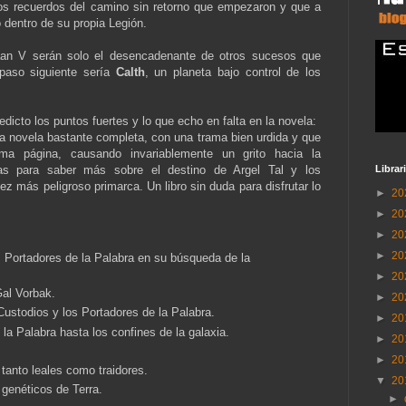
os recuerdos del camino sin retorno que empezaron y que a
io dentro de su propia Legión.
aan V serán solo el desencadenante de otros sucesos que
paso siguiente sería
Calth
, un planeta bajo control de los
dicto los puntos fuertes y lo que echo en falta en la novela:
a novela bastante completa, con una trama bien urdida y que
ma página, causando invariablemente un grito hacia la
Librar
as para saber más sobre el destino de Argel Tal y los
z más peligroso primarca. Un libro sin duda para disfrutar lo
►
20
►
20
►
20
►
20
s Portadores de la Palabra en su búsqueda de la
►
20
Gal Vorbak.
►
20
Custodios y los Portadores de la Palabra.
►
20
 la Palabra hasta los confines de la galaxia.
►
20
►
20
tanto leales como traidores.
▼
20
 genéticos de Terra.
►