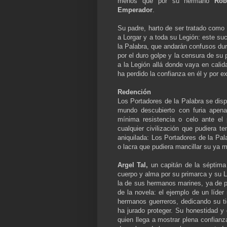
menos que por su hermano
Rob
Emperador
.
Su padre, harto de ser tratado como 
a Lorgar y a toda su Legión: este s
la Palabra, que andarán confusos du
por el duro golpe y la censura de su 
a la Legión allá donde vaya en cali
ha perdido la confianza en él y por e
Redención
Los Portadores de la Palabra se disp
mundo descubierto con furia apen
mínima resistencia o celo ante e
cualquier civilización que pudiera t
aniquilada: Los Portadores de la Pal
o lacra que pudiera mancillar su ya 
Argel Tal,
un capitán de la séptima
cuerpo y alma por su primarca y su L
la de sus hermanos marines, ya de po
de la novela: el ejemplo de un líde
hermanos guerreros, dedicando su ti
ha jurado proteger. Su honestidad y 
quien llega a mostrar plena confianz