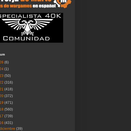
ium
26
(6)
24
(1)
23
(50)
22
(316)
21
(418)
20
(372)
19
(471)
18
(560)
17
(739)
16
(431)
diciembre
(39)