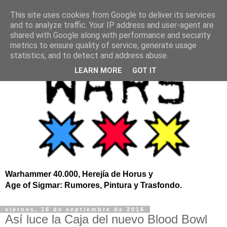
This site uses cookies from Google to deliver its services
and to analyze traffic. Your IP address and user-agent are
shared with Google along with performance and security
metrics to ensure quality of service, generate usage
statistics, and to detect and address abuse.
LEARN MORE
GOT IT
Warhammer 40.000, Herejía de Horus y
Age of Sigmar: Rumores, Pintura y Trasfondo.
viernes, 16 de septiembre de 2016
Así luce la Caja del nuevo Blood Bowl