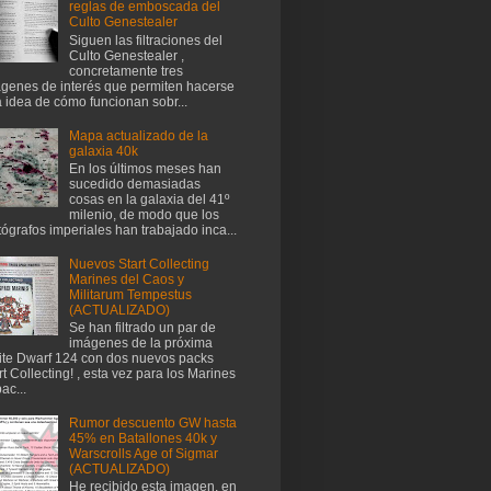
reglas de emboscada del
Culto Genestealer
Siguen las filtraciones del
Culto Genestealer ,
concretamente tres
genes de interés que permiten hacerse
 idea de cómo funcionan sobr...
Mapa actualizado de la
galaxia 40k
En los últimos meses han
sucedido demasiadas
cosas en la galaxia del 41º
milenio, de modo que los
tógrafos imperiales han trabajado inca...
Nuevos Start Collecting
Marines del Caos y
Militarum Tempestus
(ACTUALIZADO)
Se han filtrado un par de
imágenes de la próxima
te Dwarf 124 con dos nuevos packs
rt Collecting! , esta vez para los Marines
ac...
Rumor descuento GW hasta
45% en Batallones 40k y
Warscrolls Age of Sigmar
(ACTUALIZADO)
He recibido esta imagen, en