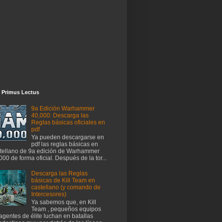
 Primus Lectus
9a Edición Warhammer
40,000: Descarga las
Reglas básicas oficiales en
pdf
Ya pueden descargarse en
pdf las reglas básicas en
tellano de 9a edición de Warhammer
000 de forma oficial. Después de la tor...
Descarga las Reglas
básicas de Kill Team en
castellano (y comando de
Intercesores)
Ya sabemos que, en Kill
Team , pequeños equipos
agentes de élite luchan en batallas