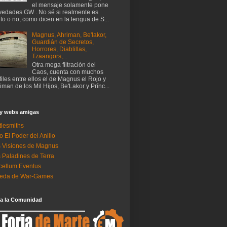
el mensaje solamente pone
edades GW . No sé si realmente es
rto o no, como dicen en la lengua de S...
Magnus, Ahriman, Be'lakor,
Guardián de Secretos,
Horrores, Diablillas,
Tzaangors,...
Otra mega filtración del
Caos, cuenta con muchos
files entre ellos el de Magnus el Rojo y
iman de los Mil Hijos, Be'Lakor y Prínc...
 y webs amigas
tlesmiths
o El Poder del Anillo
 Visiones de Magnus
 Paladines de Terra
ellum Eventus
neda de War-Games
 a la Comunidad