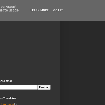
 user-agent
nerate usage
LEARN MORE
GOT IT
or Locator
us Translatus
t Language
▼