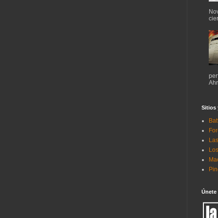
Nov
cie
per
Ahr
Sitios
Bat
For
Las
Los
Mac
Pi
Únete