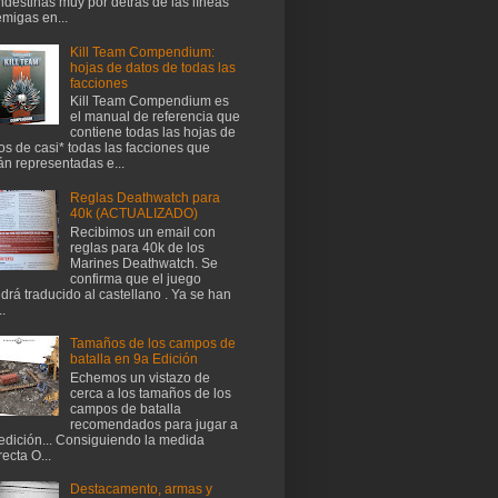
ndestinas muy por detrás de las líneas
migas en...
Kill Team Compendium:
hojas de datos de todas las
facciones
Kill Team Compendium es
el manual de referencia que
contiene todas las hojas de
os de casi* todas las facciones que
án representadas e...
Reglas Deathwatch para
40k (ACTUALIZADO)
Recibimos un email con
reglas para 40k de los
Marines Deathwatch. Se
confirma que el juego
drá traducido al castellano . Ya se han
..
Tamaños de los campos de
batalla en 9a Edición
Echemos un vistazo de
cerca a los tamaños de los
campos de batalla
recomendados para jugar a
edición... Consiguiendo la medida
recta O...
Destacamento, armas y