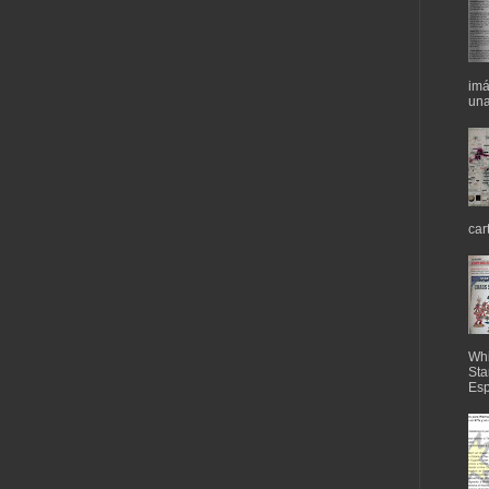
imá
una
car
Whi
Sta
Esp