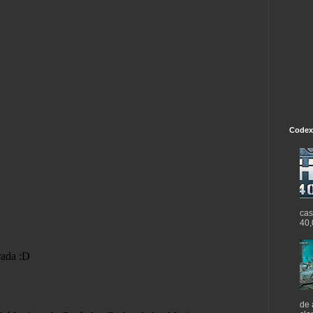
Codex
cas
40,
de 