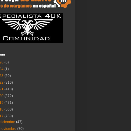
ium
26
(6)
24
(1)
23
(50)
22
(316)
21
(418)
20
(372)
19
(471)
18
(560)
17
(739)
diciembre
(47)
noviembre
(70)