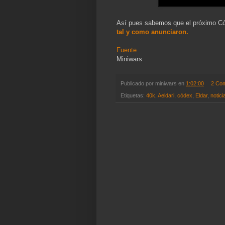
Así pues sabemos que el próximo Cód
tal y como anunciaron.
Fuente
Miniwars
Publicado por
miniwars
en
1:02:00
2 Co
Etiquetas:
40k
,
Aeldari
,
códex
,
Eldar
,
notici