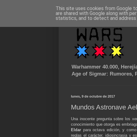
This site uses cookies from Google to 
are shared with Google along with per
statistics, and to detect and address
Warhammer 40.000, Herejía
Age of Sigmar: Rumores, P
lunes, 9 de octubre de 2017
Mundos Astronave Ael
Una inocente pregunta sobre los xen
conocimiento que otorga es embriag
Eldar
para octava edición, y como 
reglas el carácter, idiosincrasia y 