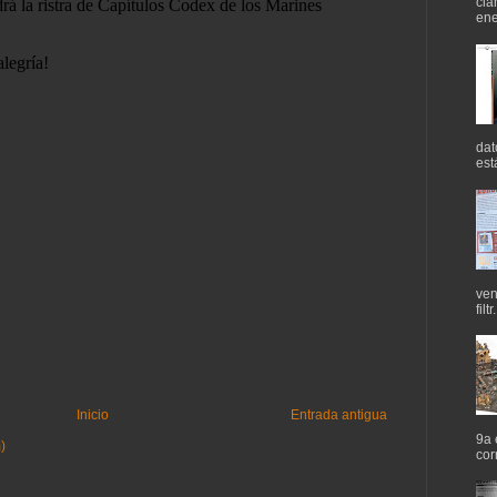
cla
ene
dat
est
ven
filtr.
Inicio
Entrada antigua
9a 
)
cor