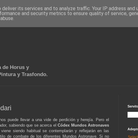
deliver its services and to analyze traffic. Your IP address and
formance and security metrics to ensure quality of service, ge
 abuse.
 de Horus y
intura y Trasfondo.
dari
Servit
os puede llevar a una vide de perdición y herejía. Pero el
ador, sabiendo que se acerca el
Códex Mundos Astronaves
Adept
viene siendo habitual se contemplarán y reflejarán en las
estilo de combate de los diferentes Mundos Astronave. Si no
Selec