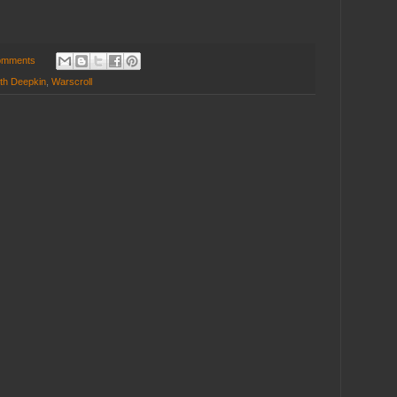
omments
th Deepkin
,
Warscroll