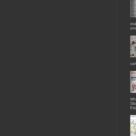
imá
una
car
Whi
Sta
Esp