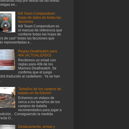
ndestinas muy por detrás de las líneas
migas en...
Kill Team Compendium:
hojas de datos de todas las
facciones
Kill Team Compendium es
el manual de referencia que
contiene todas las hojas de
os de casi* todas las facciones que
án representadas e...
Reglas Deathwatch para
40k (ACTUALIZADO)
Recibimos un email con
reglas para 40k de los
Marines Deathwatch. Se
confirma que el juego
drá traducido al castellano . Ya se han
..
Tamaños de los campos de
batalla en 9a Edición
Echemos un vistazo de
cerca a los tamaños de los
campos de batalla
recomendados para jugar a
edición... Consiguiendo la medida
recta O...
Destacamento, armas y