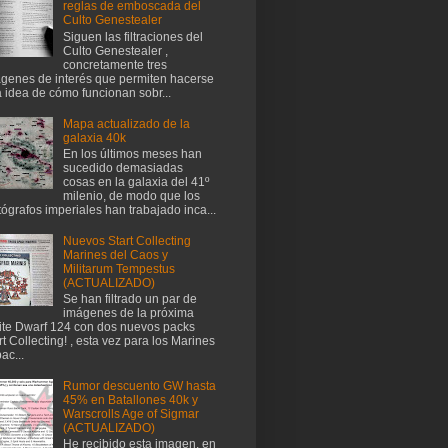
reglas de emboscada del
Culto Genestealer
Siguen las filtraciones del
Culto Genestealer ,
concretamente tres
genes de interés que permiten hacerse
 idea de cómo funcionan sobr...
Mapa actualizado de la
galaxia 40k
En los últimos meses han
sucedido demasiadas
cosas en la galaxia del 41º
milenio, de modo que los
tógrafos imperiales han trabajado inca...
Nuevos Start Collecting
Marines del Caos y
Militarum Tempestus
(ACTUALIZADO)
Se han filtrado un par de
imágenes de la próxima
te Dwarf 124 con dos nuevos packs
rt Collecting! , esta vez para los Marines
ac...
Rumor descuento GW hasta
45% en Batallones 40k y
Warscrolls Age of Sigmar
(ACTUALIZADO)
He recibido esta imagen, en