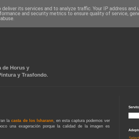
deliver its services and to analyze traffic. Your IP address and
formance and security metrics to ensure quality of service, ge
 abuse.
 de Horus y
intura y Trasfondo.
Servit
ran la
casta de los Isharann
, en esta captura podemos ver
oco una exageración porque la calidad de la imagen es
Adept
Selec