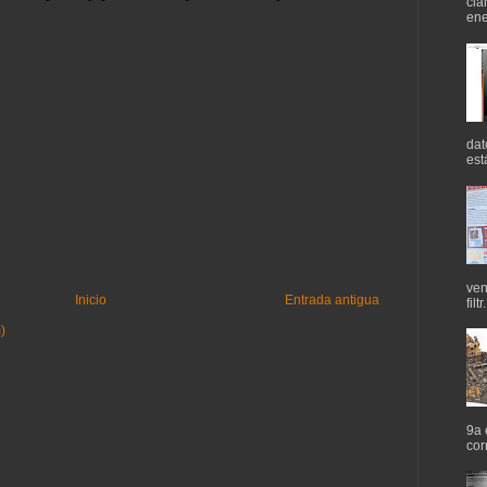
cla
ene
dat
est
ven
Inicio
Entrada antigua
filtr.
)
9a 
cor