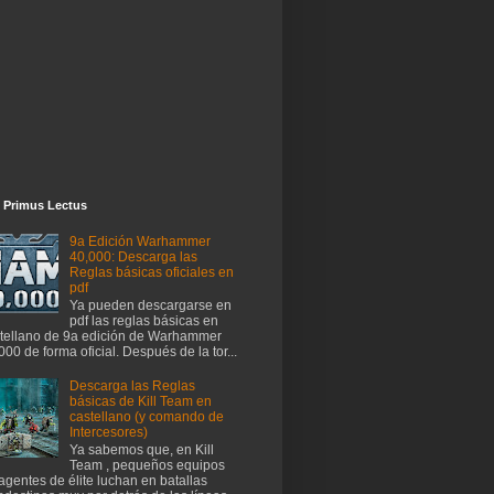
 Primus Lectus
9a Edición Warhammer
40,000: Descarga las
Reglas básicas oficiales en
pdf
Ya pueden descargarse en
pdf las reglas básicas en
tellano de 9a edición de Warhammer
000 de forma oficial. Después de la tor...
Descarga las Reglas
básicas de Kill Team en
castellano (y comando de
Intercesores)
Ya sabemos que, en Kill
Team , pequeños equipos
agentes de élite luchan en batallas