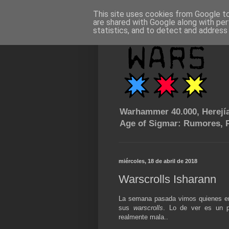
This site uses cookies from Google to 
are shared with Google along with per
statistics, and to detect and address
Warhammer 40.000, Herejía
Age of Sigmar: Rumores, P
miércoles, 18 de abril de 2018
Warscrolls Isharann
La semana pasada vimos quienes e
sus
warscrolls
. Lo de ver es un p
realmente mala..