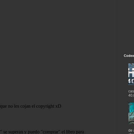
Codex
cas
40,
de 