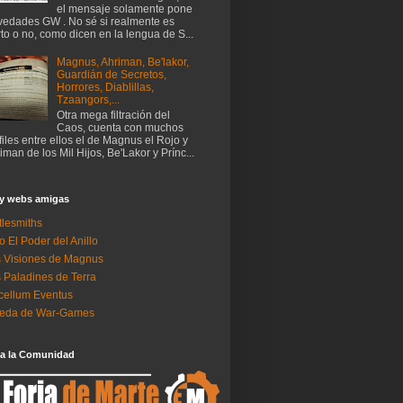
el mensaje solamente pone
edades GW . No sé si realmente es
rto o no, como dicen en la lengua de S...
Magnus, Ahriman, Be'lakor,
Guardián de Secretos,
Horrores, Diablillas,
Tzaangors,...
Otra mega filtración del
Caos, cuenta con muchos
files entre ellos el de Magnus el Rojo y
iman de los Mil Hijos, Be'Lakor y Prínc...
 y webs amigas
tlesmiths
o El Poder del Anillo
 Visiones de Magnus
 Paladines de Terra
ellum Eventus
neda de War-Games
 a la Comunidad