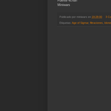
Fuente 4chan
Miniwars
Publicado por
miniwars
en
19:28:00
3 C
Etiquetas:
Age of Sigmar
,
filtraciones
,
Idone