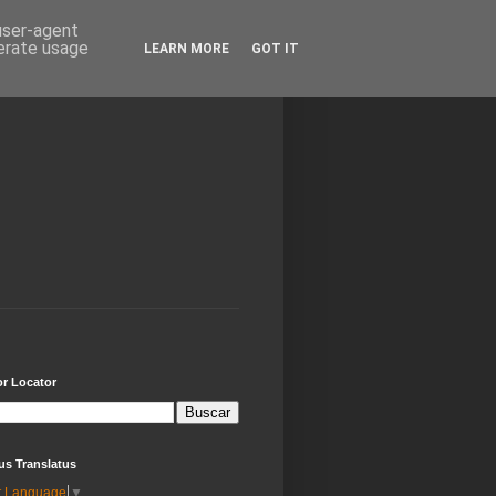
 user-agent
nerate usage
LEARN MORE
GOT IT
or Locator
us Translatus
t Language
▼