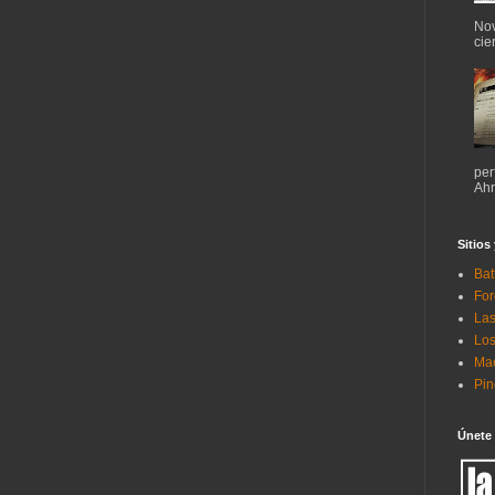
Nov
cie
per
Ahr
Sitios
Bat
For
Las
Los
Mac
Pi
Únete