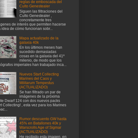
reglas de emboscada del
Culto Genestealer
Siguen las filtraciones del
Culto Genestealer ,
concretamente tres
genes de interés que permiten hacerse
 idea de cómo funcionan sobr...
Mapa actualizado de la
galaxia 40k
En los últimos meses han
sucedido demasiadas
cosas en la galaxia del 41º
milenio, de modo que los
tógrafos imperiales han trabajado inca...
Nuevos Start Collecting
Marines del Caos y
Militarum Tempestus
(ACTUALIZADO)
Se han filtrado un par de
imágenes de la próxima
te Dwarf 124 con dos nuevos packs
rt Collecting! , esta vez para los Marines
ac...
Rumor descuento GW hasta
45% en Batallones 40k y
Warscrolls Age of Sigmar
(ACTUALIZADO)
He recibido esta imagen, en