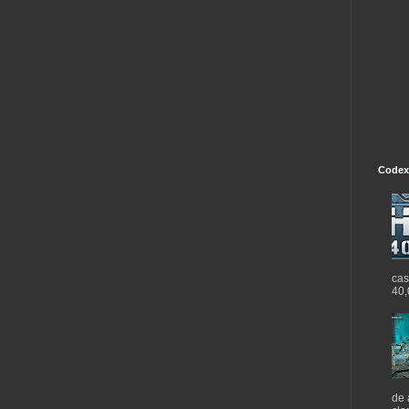
Codex
cas
40,
de 