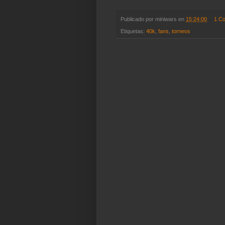
Publicado por
miniwars
en
15:24:00
1 C
Etiquetas:
40k
,
fans
,
torneos