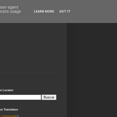
 user-agent
nerate usage
LEARN MORE
GOT IT
or Locator
us Translatus
t Language
▼