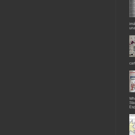
imá
una
car
Whi
Sta
Esp