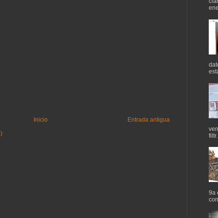
cla
ene
dat
est
Inicio
Entrada antigua
ven
)
filtr.
9a 
cor