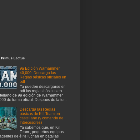
 Primus Lectus
9a Edición Warhammer
40,000: Descarga las
Reglas básicas oficiales en
pdf
Ya pueden descargarse en
pdf las reglas básicas en
tellano de 9a edición de Warhammer
000 de forma oficial. Después de la tor...
Descarga las Reglas
básicas de Kill Team en
castellano (y comando de
Intercesores)
Ya sabemos que, en Kill
Team , pequeños equipos
agentes de élite luchan en batallas