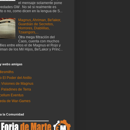
el mensaje solamente pone
edades GW . No sé si realmente es
rto o no, como dicen en la lengua de S...
Magnus, Ahriman, Be'lakor,
Guardián de Secretos,
Horrores, Diablillas,
Tzaangors,...
Otra mega filtración del
Caos, cuenta con muchos
files entre ellos el de Magnus el Rojo y
iman de los Mil Hijos, Be'Lakor y Prínc...
 y webs amigas
tlesmiths
o El Poder del Anillo
 Visiones de Magnus
 Paladines de Terra
ellum Eventus
neda de War-Games
 a la Comunidad