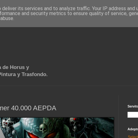
deliver its services and to analyze traffic. Your IP address and
formance and security metrics to ensure quality of service, ge
 abuse.
 de Horus y
intura y Trasfondo.
mmer 40.000 AEPDA
Servit
Adept
Selec