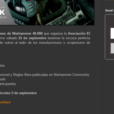
Email
rneo de Warhammer 40.000
que organiza la
Asociación El
ximo sábado
15 de septiembre
tenemos la excusa perfecta
de volver al tedio de los manufactorums o scriptoriums de
tos
Approved y Reglas Beta publicadas en Warhammer Community
orld
articipantes
iércoles 5 de septiembre
e
enlace