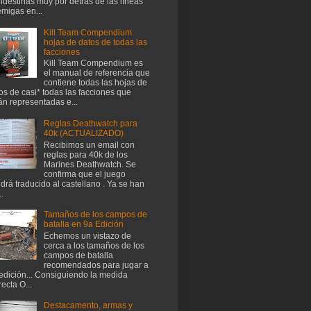
ndestinas muy por detrás de las líneas
migas en...
Kill Team Compendium:
hojas de datos de todas las
facciones
Kill Team Compendium es
el manual de referencia que
contiene todas las hojas de
os de casi* todas las facciones que
án representadas e...
Reglas Deathwatch para
40k (ACTUALIZADO)
Recibimos un email con
reglas para 40k de los
Marines Deathwatch. Se
confirma que el juego
drá traducido al castellano . Ya se han
..
Tamaños de los campos de
batalla en 9a Edición
Echemos un vistazo de
cerca a los tamaños de los
campos de batalla
recomendados para jugar a
edición... Consiguiendo la medida
recta O...
Destacamento, armas y