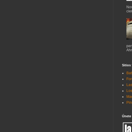
Nov
cie
per
Ahr
Sitios
Bat
For
Las
Los
Mac
Pi
Únete