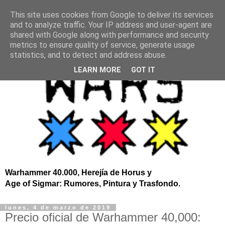
This site uses cookies from Google to deliver its services
and to analyze traffic. Your IP address and user-agent are
shared with Google along with performance and security
metrics to ensure quality of service, generate usage
statistics, and to detect and address abuse.
LEARN MORE
GOT IT
Warhammer 40.000, Herejía de Horus y
Age of Sigmar: Rumores, Pintura y Trasfondo.
lunes, 4 de marzo de 2019
Precio oficial de Warhammer 40,000: