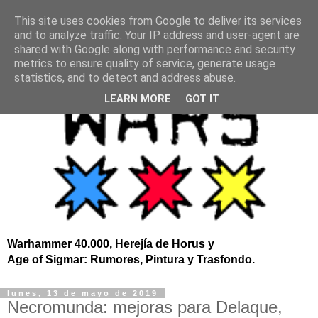
This site uses cookies from Google to deliver its services
and to analyze traffic. Your IP address and user-agent are
shared with Google along with performance and security
metrics to ensure quality of service, generate usage
statistics, and to detect and address abuse.
LEARN MORE
GOT IT
Warhammer 40.000, Herejía de Horus y
Age of Sigmar: Rumores, Pintura y Trasfondo.
lunes, 13 de mayo de 2019
Necromunda: mejoras para Delaque,