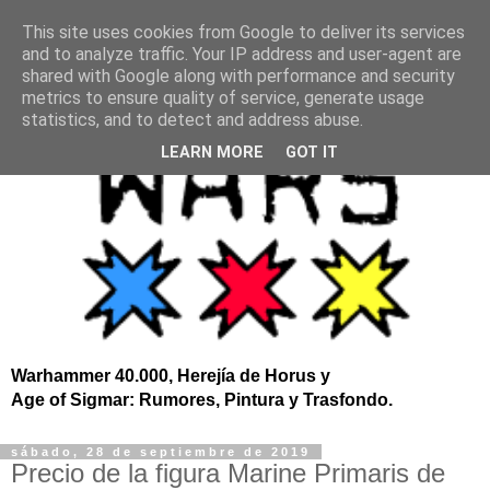
This site uses cookies from Google to deliver its services
and to analyze traffic. Your IP address and user-agent are
shared with Google along with performance and security
metrics to ensure quality of service, generate usage
statistics, and to detect and address abuse.
LEARN MORE
GOT IT
Warhammer 40.000, Herejía de Horus y
Age of Sigmar: Rumores, Pintura y Trasfondo.
sábado, 28 de septiembre de 2019
Precio de la figura Marine Primaris de