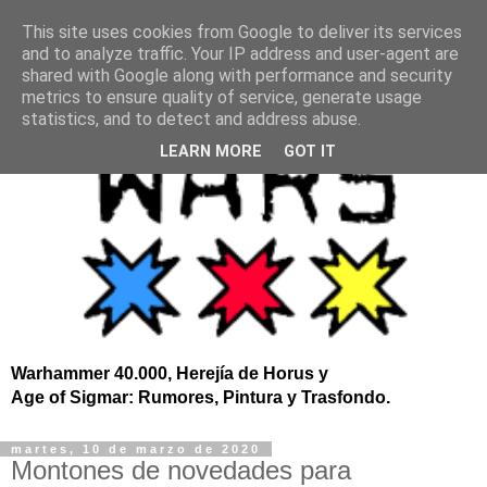
This site uses cookies from Google to deliver its services
and to analyze traffic. Your IP address and user-agent are
shared with Google along with performance and security
metrics to ensure quality of service, generate usage
statistics, and to detect and address abuse.
LEARN MORE
GOT IT
Warhammer 40.000, Herejía de Horus y
Age of Sigmar: Rumores, Pintura y Trasfondo.
martes, 10 de marzo de 2020
Montones de novedades para