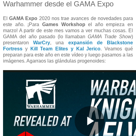
Warhammer desde el GAMA Expo
El
GAMA Expo
2020 nos trae avances de novedades para
este año. ¡Para
Games Workshop
el año empieza en
marzo! A partir de este mes vamos a ver muchas cosas. El
GAMA del año pasado (lo llamaban
GAMA Trade Show
)
presentaron
WarCry
, una
expansión de Blackstone
Fortress
y
Kill Team Elites y Kal Jerico
. Veamos qué
preparan para este año en este vídeo y luego pasamos a las
imágenes. Agarraos las glándulas progenoides: