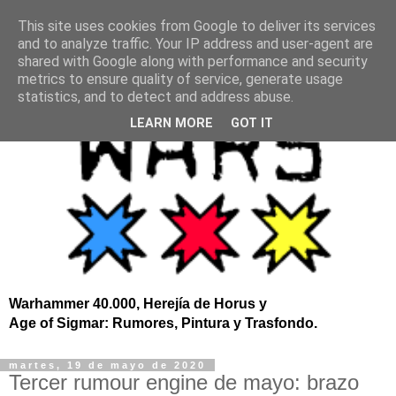
This site uses cookies from Google to deliver its services
and to analyze traffic. Your IP address and user-agent are
shared with Google along with performance and security
metrics to ensure quality of service, generate usage
statistics, and to detect and address abuse.
LEARN MORE
GOT IT
Warhammer 40.000, Herejía de Horus y
Age of Sigmar: Rumores, Pintura y Trasfondo.
martes, 19 de mayo de 2020
Tercer rumour engine de mayo: brazo