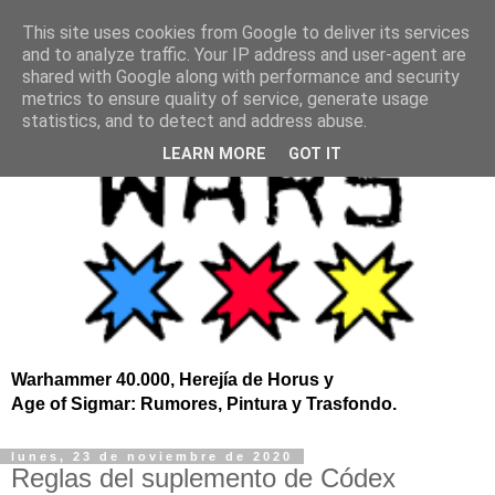
This site uses cookies from Google to deliver its services
and to analyze traffic. Your IP address and user-agent are
shared with Google along with performance and security
metrics to ensure quality of service, generate usage
statistics, and to detect and address abuse.
LEARN MORE
GOT IT
Warhammer 40.000, Herejía de Horus y
Age of Sigmar: Rumores, Pintura y Trasfondo.
lunes, 23 de noviembre de 2020
Reglas del suplemento de Códex