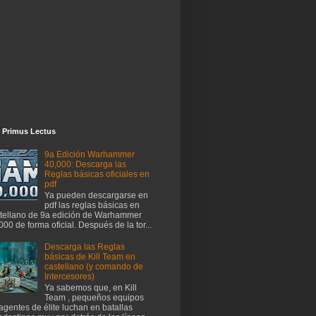
 Primus Lectus
9a Edición Warhammer
40,000: Descarga las
Reglas básicas oficiales en
pdf
Ya pueden descargarse en
pdf las reglas básicas en
tellano de 9a edición de Warhammer
000 de forma oficial. Después de la tor...
Descarga las Reglas
básicas de Kill Team en
castellano (y comando de
Intercesores)
Ya sabemos que, en Kill
Team , pequeños equipos
agentes de élite luchan en batallas