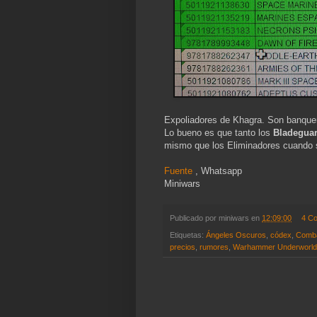
Expoliadores de Khagra. Son banque
Lo bueno es que tanto los
Bladegua
mismo que los Eliminadores cuando 
Fuente
, Whatsapp
Miniwars
Publicado por
miniwars
en
12:09:00
4 C
Etiquetas:
Ángeles Oscuros
,
códex
,
Comba
precios
,
rumores
,
Warhammer Underworl