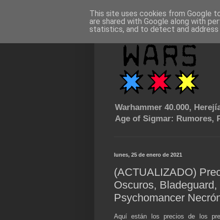
This site uses cookies from Google to 
are shared with Google along with per
statistics, and to detect and address
Warhammer 40.000, Herejía
Age of Sigmar: Rumores, P
lunes, 25 de enero de 2021
(ACTUALIZADO) Preci
Oscuros, Bladeguard, 
Psychomancer Necrón
Aquí están los precios de los pr