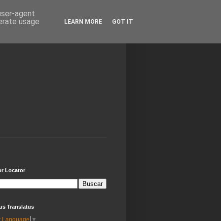
 user-agent
nerate usage
LEARN MORE
GOT IT
or Locator
us Translatus
t Language
▼