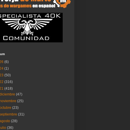
ium
26
(6)
24
(1)
23
(50)
22
(316)
21
(418)
diciembre
(47)
noviembre
(25)
octubre
(23)
septiembre
(31)
agosto
(28)
julio
(36)