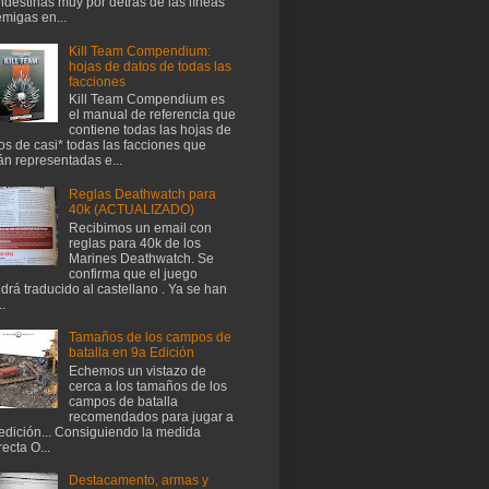
ndestinas muy por detrás de las líneas
migas en...
Kill Team Compendium:
hojas de datos de todas las
facciones
Kill Team Compendium es
el manual de referencia que
contiene todas las hojas de
os de casi* todas las facciones que
án representadas e...
Reglas Deathwatch para
40k (ACTUALIZADO)
Recibimos un email con
reglas para 40k de los
Marines Deathwatch. Se
confirma que el juego
drá traducido al castellano . Ya se han
..
Tamaños de los campos de
batalla en 9a Edición
Echemos un vistazo de
cerca a los tamaños de los
campos de batalla
recomendados para jugar a
edición... Consiguiendo la medida
recta O...
Destacamento, armas y