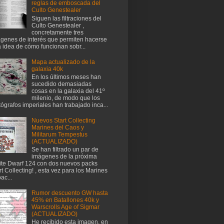
reglas de emboscada del
Culto Genestealer
Siguen las filtraciones del
Culto Genestealer ,
concretamente tres
genes de interés que permiten hacerse
 idea de cómo funcionan sobr...
Mapa actualizado de la
galaxia 40k
En los últimos meses han
sucedido demasiadas
cosas en la galaxia del 41º
milenio, de modo que los
tógrafos imperiales han trabajado inca...
Nuevos Start Collecting
Marines del Caos y
Militarum Tempestus
(ACTUALIZADO)
Se han filtrado un par de
imágenes de la próxima
te Dwarf 124 con dos nuevos packs
rt Collecting! , esta vez para los Marines
ac...
Rumor descuento GW hasta
45% en Batallones 40k y
Warscrolls Age of Sigmar
(ACTUALIZADO)
He recibido esta imagen, en