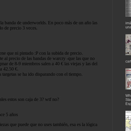
imá
una
car
Whi
Sta
Esp