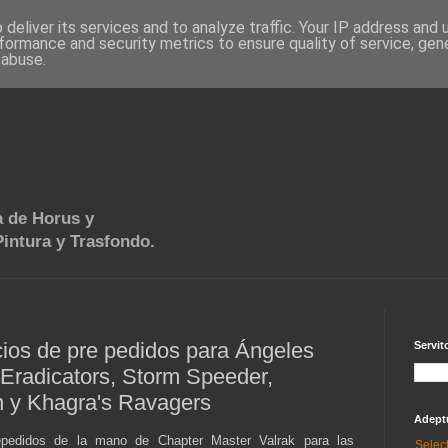
deliver its services and to analyze traffic. Your IP address and
formance and security metrics to ensure quality of service, ge
 abuse.
 de Horus y
intura y Trasfondo.
os de pre pedidos para Ángeles
Servit
Eradicators, Storm Speeder,
 y Khagra's Ravagers
Adept
epedidos de la mano de Chapter Master Valrak para las
Selec