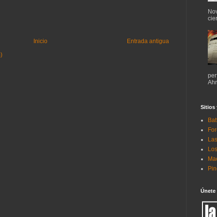
Nov
cie
Inicio
Entrada antigua
)
per
Ahr
Sitios
Bat
For
Las
Los
Mac
Pi
Únete