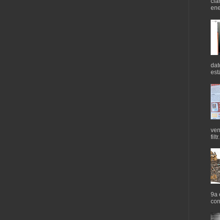
cla
ene
dat
est
ven
filtr.
9a 
cor