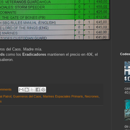
ros del Caos. Madre mía.
rds
como los
Eradicadores
mantienen el precio en 40€, el
Codex
salieron.
cas
omments
40,
t Patrol
,
Guerreros del Caos
,
Marines Espaciales Primaris
,
Necrones
,
ds
de 