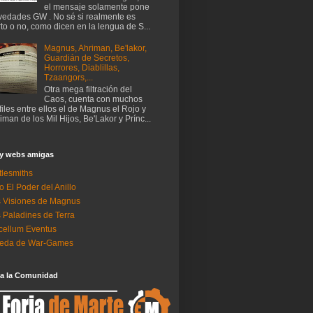
el mensaje solamente pone
edades GW . No sé si realmente es
rto o no, como dicen en la lengua de S...
Magnus, Ahriman, Be'lakor,
Guardián de Secretos,
Horrores, Diablillas,
Tzaangors,...
Otra mega filtración del
Caos, cuenta con muchos
files entre ellos el de Magnus el Rojo y
iman de los Mil Hijos, Be'Lakor y Prínc...
 y webs amigas
tlesmiths
o El Poder del Anillo
 Visiones de Magnus
 Paladines de Terra
ellum Eventus
neda de War-Games
 a la Comunidad