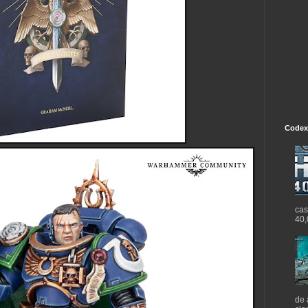
Codex
cas
40,
de 