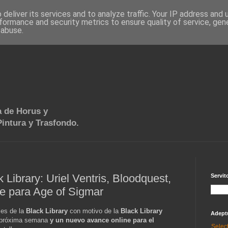
deliver its services and to analyze traffic. Your IP address and
formance and security metrics to ensure quality of service, ge
 abuse.
 de Horus y
intura y Trasfondo.
Library: Uriel Ventris, Bloodquest,
Servit
e para Age of Sigmar
les de la
Black Library
con motivo de la
Black Library
Adept
 próxima semana
y un nuevo avance online para el
Selec