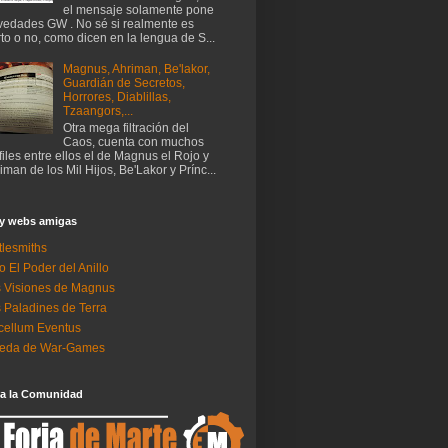
el mensaje solamente pone
edades GW . No sé si realmente es
rto o no, como dicen en la lengua de S...
Magnus, Ahriman, Be'lakor,
Guardián de Secretos,
Horrores, Diablillas,
Tzaangors,...
Otra mega filtración del
Caos, cuenta con muchos
files entre ellos el de Magnus el Rojo y
iman de los Mil Hijos, Be'Lakor y Prínc...
 y webs amigas
tlesmiths
o El Poder del Anillo
 Visiones de Magnus
 Paladines de Terra
ellum Eventus
neda de War-Games
 a la Comunidad