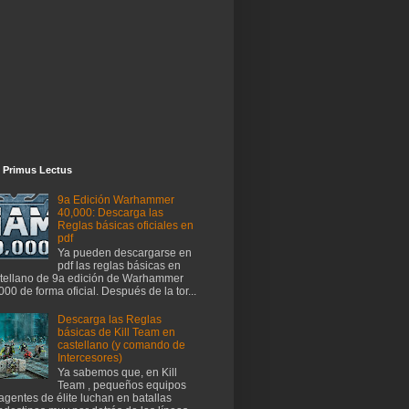
 Primus Lectus
9a Edición Warhammer
40,000: Descarga las
Reglas básicas oficiales en
pdf
Ya pueden descargarse en
pdf las reglas básicas en
tellano de 9a edición de Warhammer
000 de forma oficial. Después de la tor...
Descarga las Reglas
básicas de Kill Team en
castellano (y comando de
Intercesores)
Ya sabemos que, en Kill
Team , pequeños equipos
agentes de élite luchan en batallas