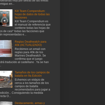
ndestinas muy por detrás de las líneas
migas en...
Kill Team Compendium:
hojas de datos de todas las
facciones
Kill Team Compendium es
el manual de referencia que
contiene todas las hojas de
os de casi* todas las facciones que
án representadas e...
Reglas Deathwatch para
40k (ACTUALIZADO)
Recibimos un email con
reglas para 40k de los
Marines Deathwatch. Se
confirma que el juego
drá traducido al castellano . Ya se han
..
Tamaños de los campos de
batalla en 9a Edición
Echemos un vistazo de
cerca a los tamaños de los
campos de batalla
recomendados para jugar a
edición... Consiguiendo la medida
recta O...
Destacamento, armas y