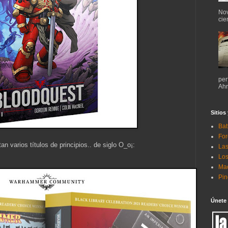
Nov
cie
per
Ahr
Sitios
Bat
For
tan varios títulos de principios.. de siglo O_o¡:
Las
Los
Mac
Pi
Únete