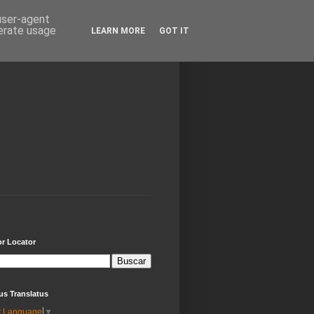
 user-agent
nerate usage
LEARN MORE
GOT IT
or Locator
us Translatus
t Language
▼