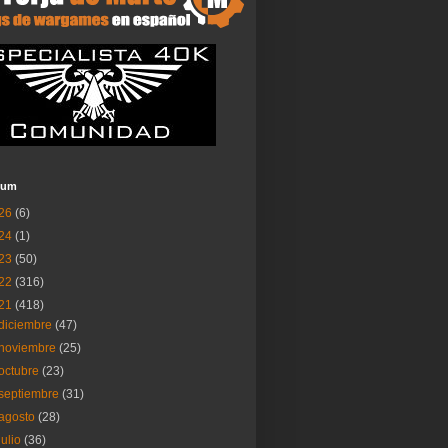
ium
26
(6)
24
(1)
23
(50)
22
(316)
21
(418)
diciembre
(47)
noviembre
(25)
octubre
(23)
septiembre
(31)
agosto
(28)
julio
(36)