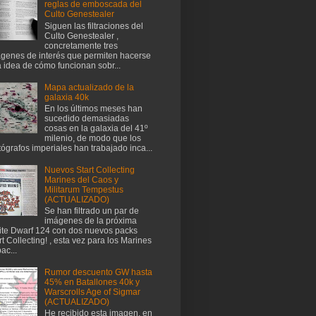
reglas de emboscada del
Culto Genestealer
Siguen las filtraciones del
Culto Genestealer ,
concretamente tres
genes de interés que permiten hacerse
 idea de cómo funcionan sobr...
Mapa actualizado de la
galaxia 40k
En los últimos meses han
sucedido demasiadas
cosas en la galaxia del 41º
milenio, de modo que los
tógrafos imperiales han trabajado inca...
Nuevos Start Collecting
Marines del Caos y
Militarum Tempestus
(ACTUALIZADO)
Se han filtrado un par de
imágenes de la próxima
te Dwarf 124 con dos nuevos packs
rt Collecting! , esta vez para los Marines
ac...
Rumor descuento GW hasta
45% en Batallones 40k y
Warscrolls Age of Sigmar
(ACTUALIZADO)
He recibido esta imagen, en