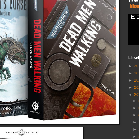
Librar
►
20
►
20
►
20
►
20
▼
20
►
►
►
►
►
►