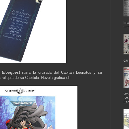
imá
una
car
.
Blooquest
narra la cruzada del Capitán Leonatos y su
reliquia de su Capítulo. Novela gráfica eh.
Whi
Sta
Esp