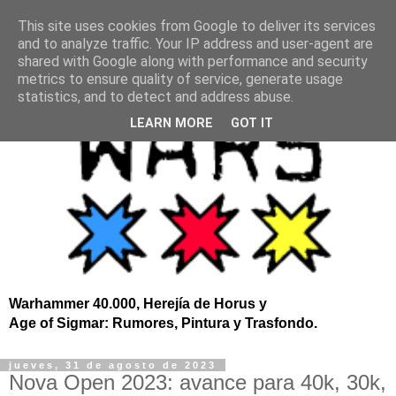
This site uses cookies from Google to deliver its services
and to analyze traffic. Your IP address and user-agent are
shared with Google along with performance and security
metrics to ensure quality of service, generate usage
statistics, and to detect and address abuse.
LEARN MORE
GOT IT
Warhammer 40.000, Herejía de Horus y
Age of Sigmar: Rumores, Pintura y Trasfondo.
jueves, 31 de agosto de 2023
Nova Open 2023: avance para 40k, 30k,