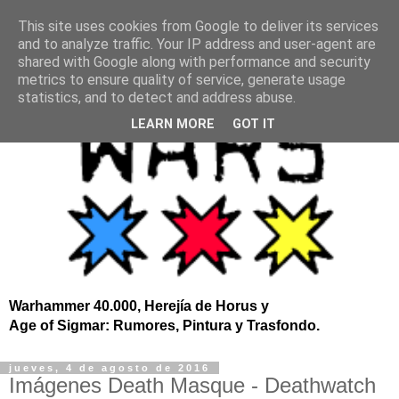
This site uses cookies from Google to deliver its services
and to analyze traffic. Your IP address and user-agent are
shared with Google along with performance and security
metrics to ensure quality of service, generate usage
statistics, and to detect and address abuse.
LEARN MORE
GOT IT
Warhammer 40.000, Herejía de Horus y
Age of Sigmar: Rumores, Pintura y Trasfondo.
jueves, 4 de agosto de 2016
Imágenes Death Masque - Deathwatch