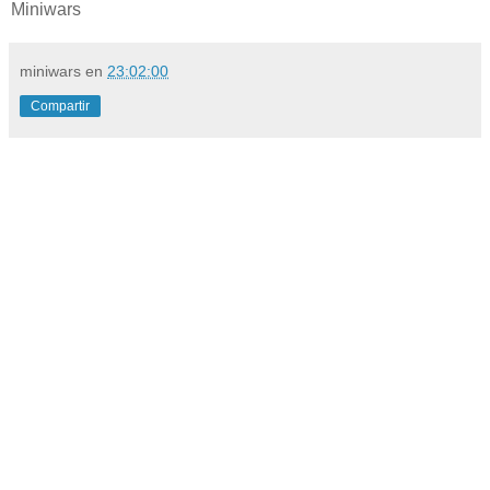
Miniwars
miniwars
en
23:02:00
Compartir