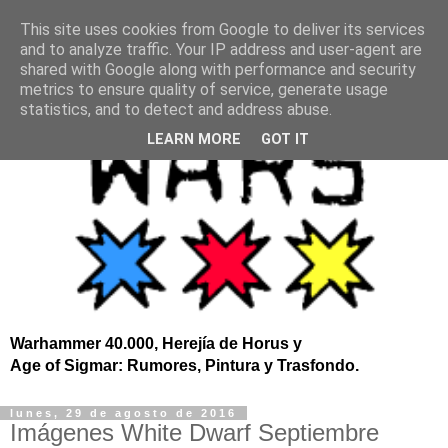
This site uses cookies from Google to deliver its services
and to analyze traffic. Your IP address and user-agent are
shared with Google along with performance and security
metrics to ensure quality of service, generate usage
statistics, and to detect and address abuse.
LEARN MORE
GOT IT
Warhammer 40.000, Herejía de Horus y
Age of Sigmar: Rumores, Pintura y Trasfondo.
lunes, 29 de agosto de 2016
Imágenes White Dwarf Septiembre