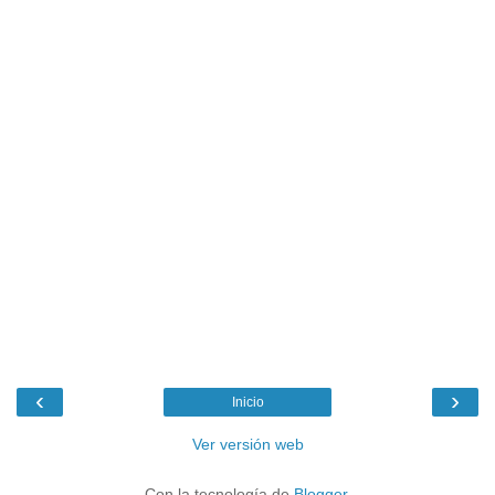
‹
›
Inicio
Ver versión web
Con la tecnología de
Blogger
.