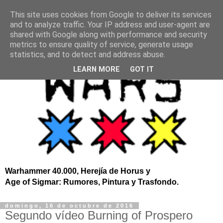
This site uses cookies from Google to deliver its services
and to analyze traffic. Your IP address and user-agent are
shared with Google along with performance and security
metrics to ensure quality of service, generate usage
statistics, and to detect and address abuse.
LEARN MORE
GOT IT
Warhammer 40.000, Herejía de Horus y
Age of Sigmar: Rumores, Pintura y Trasfondo.
domingo, 16 de octubre de 2016
Segundo vídeo Burning of Prospero