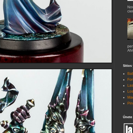
Nov
cie
per
Ahr
Sitios
Bat
For
Las
Los
Mac
Pi
Únete