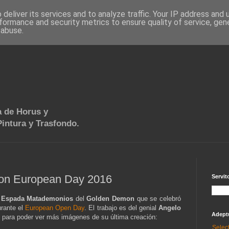
deliver its services and to analyze traffic. Your IP address and
formance and security metrics to ensure quality of service, ge
 abuse.
 de Horus y
intura y Trasfondo.
on European Day 2016
Servit
a
Espada Matademonios
del
Golden Demon
que se celebró
rante el
European Open Day
. El trabajo es del genial
Angelo
Adept
para poder ver más imágenes de su última creación:
Selec