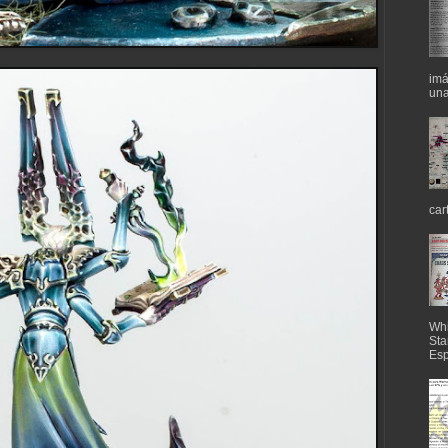
imá
una
car
Whi
Sta
Esp