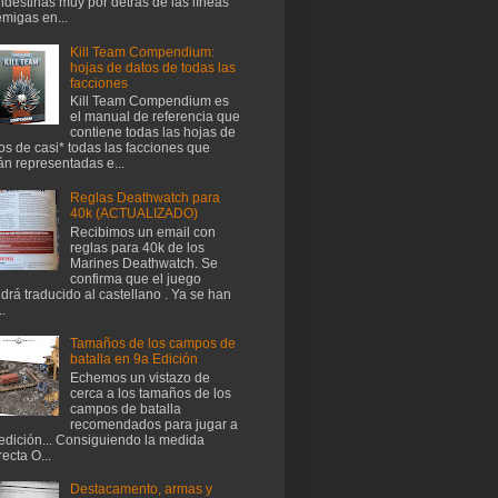
ndestinas muy por detrás de las líneas
migas en...
Kill Team Compendium:
hojas de datos de todas las
facciones
Kill Team Compendium es
el manual de referencia que
contiene todas las hojas de
os de casi* todas las facciones que
án representadas e...
Reglas Deathwatch para
40k (ACTUALIZADO)
Recibimos un email con
reglas para 40k de los
Marines Deathwatch. Se
confirma que el juego
drá traducido al castellano . Ya se han
..
Tamaños de los campos de
batalla en 9a Edición
Echemos un vistazo de
cerca a los tamaños de los
campos de batalla
recomendados para jugar a
edición... Consiguiendo la medida
recta O...
Destacamento, armas y