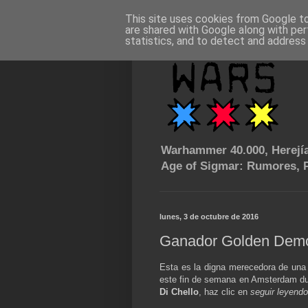
This site uses cookies from Google to 
are shared with Google along with per
statistics, and to detect and address
Warhammer 40.000, Herejía
Age of Sigmar: Rumores, P
lunes, 3 de octubre de 2016
Ganador Golden Dem
Esta es la digna merecedora de un
este fin de semana en Amsterdam du
Di Chello
, haz clic en
seguir leyendo