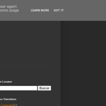
 user-agent
nerate usage
LEARN MORE
GOT IT
or Locator
us Translatus
t Language
▼