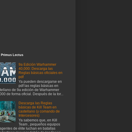
 Primus Lectus
9a Edición Warhammer
40,000: Descarga las
Reglas básicas oficiales en
pdf
Ya pueden descargarse en
pdf las reglas básicas en
tellano de 9a edición de Warhammer
000 de forma oficial. Después de la tor...
Descarga las Reglas
básicas de Kill Team en
castellano (y comando de
Intercesores)
Ya sabemos que, en Kill
Team , pequeños equipos
agentes de élite luchan en batallas