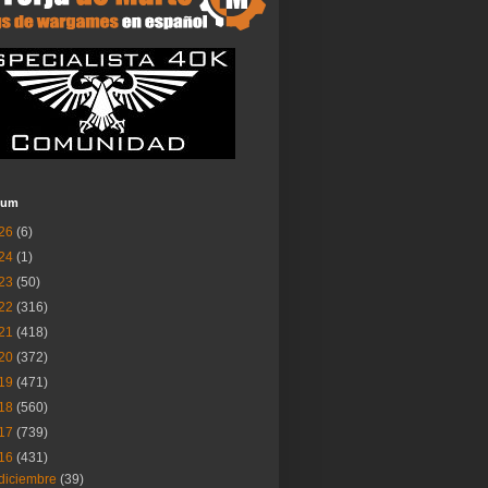
ium
26
(6)
24
(1)
23
(50)
22
(316)
21
(418)
20
(372)
19
(471)
18
(560)
17
(739)
16
(431)
diciembre
(39)