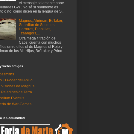
el mensaje solamente pone
edades GW . No sé si realmente es
rto o no, como dicen en la lengua de S...
Magnus, Ahriman, Be'lakor,
Guardián de Secretos,
Horrores, Diablillas,
Tzaangors,...
Otra mega filtración del
Caos, cuenta con muchos
files entre ellos el de Magnus el Rojo y
iman de los Mil Hijos, Be'Lakor y Prínc...
 y webs amigas
tlesmiths
o El Poder del Anillo
 Visiones de Magnus
 Paladines de Terra
ellum Eventus
neda de War-Games
 a la Comunidad