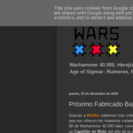
This site uses cookies from Google to 
are shared with Google along with per
statistics, and to detect and address
Warhammer 40.000, Herejía
Age of Sigmar: Rumores, P
jueves, 15 de diciembre de 2016
Próximo Fabricado Ba
Gracias a
Wolfen
sabemos más sobre
que nos ofrecen los maestros colad
90 de Warhammer 40.000 tales com
un
Capellán en Moto
del año de la 