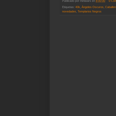
Publicado por
miniwars
en
8:00:00
0 Co
Etiquetas:
40k
,
Ángeles Oscuros
,
Caballer
novedades
,
Templarios Negros