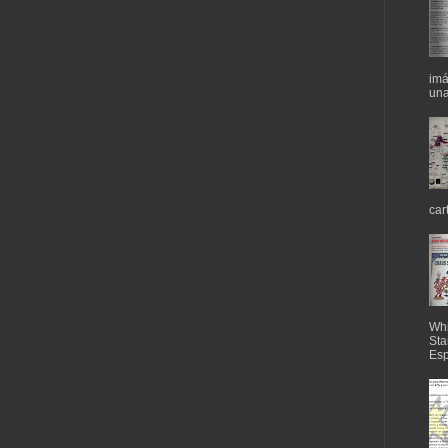
imá
una
car
Whi
Sta
Esp