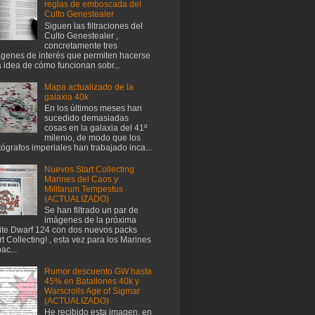
reglas de emboscada del
Culto Genestealer
Siguen las filtraciones del
Culto Genestealer ,
concretamente tres
genes de interés que permiten hacerse
 idea de cómo funcionan sobr...
Mapa actualizado de la
galaxia 40k
En los últimos meses han
sucedido demasiadas
cosas en la galaxia del 41º
milenio, de modo que los
tógrafos imperiales han trabajado inca...
Nuevos Start Collecting
Marines del Caos y
Militarum Tempestus
(ACTUALIZADO)
Se han filtrado un par de
imágenes de la próxima
te Dwarf 124 con dos nuevos packs
rt Collecting! , esta vez para los Marines
ac...
Rumor descuento GW hasta
45% en Batallones 40k y
Warscrolls Age of Sigmar
(ACTUALIZADO)
He recibido esta imagen, en