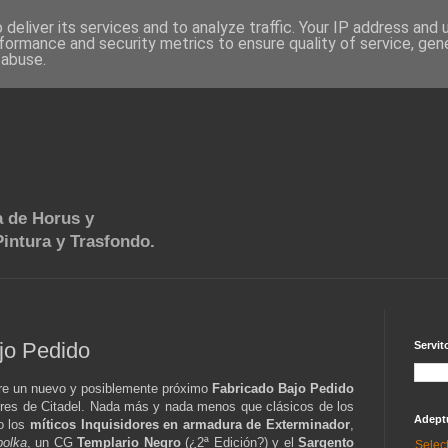
deliver its services and to analyze traffic. Your IP address and
formance and security metrics to ensure quality of service, ge
 abuse.
 de Horus y
intura y Trasfondo.
jo Pedido
Servit
 un nuevo y posiblemente próximo
Fabricado Bajo Pedido
ores de Citadel. Nada más y nada menos que clásicos de los
Adept
o los
míticos Inquisidores en armadura de Exterminador
,
polka
, un CG
Templario Negro
(¿2ª Edición?) y el
Sargento
Selec