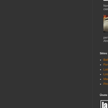
Nov
cie
per
Ahr
Sitios
Bat
For
Las
Los
Mac
Pi
Únete