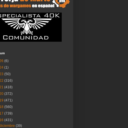
ium
26
(6)
24
(1)
23
(50)
22
(316)
21
(418)
20
(372)
19
(471)
18
(560)
17
(739)
16
(431)
diciembre
(39)