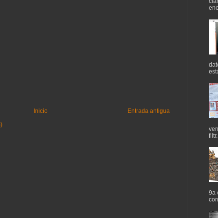
cla
ene
dat
est
Inicio
Entrada antigua
)
ven
filtr.
9a 
cor