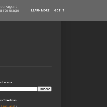
 user-agent
nerate usage
LEARN MORE
GOT IT
or Locator
us Translatus
t Language
▼