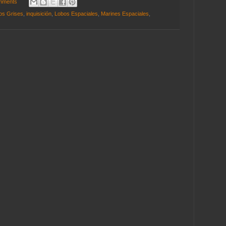
mments
os Grises
,
inquisición
,
Lobos Espaciales
,
Marines Espaciales
,