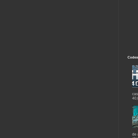
Codex
cas
40,
de 