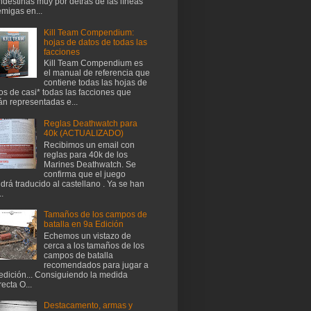
ndestinas muy por detrás de las líneas
migas en...
Kill Team Compendium:
hojas de datos de todas las
facciones
Kill Team Compendium es
el manual de referencia que
contiene todas las hojas de
os de casi* todas las facciones que
án representadas e...
Reglas Deathwatch para
40k (ACTUALIZADO)
Recibimos un email con
reglas para 40k de los
Marines Deathwatch. Se
confirma que el juego
drá traducido al castellano . Ya se han
..
Tamaños de los campos de
batalla en 9a Edición
Echemos un vistazo de
cerca a los tamaños de los
campos de batalla
recomendados para jugar a
edición... Consiguiendo la medida
recta O...
Destacamento, armas y