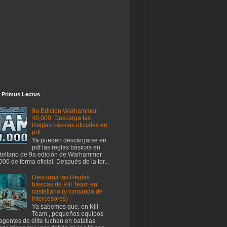
 Primus Lectus
9a Edición Warhammer
40,000: Descarga las
Reglas básicas oficiales en
pdf
Ya pueden descargarse en
pdf las reglas básicas en
tellano de 9a edición de Warhammer
000 de forma oficial. Después de la tor...
Descarga las Reglas
básicas de Kill Team en
castellano (y comando de
Intercesores)
Ya sabemos que, en Kill
Team , pequeños equipos
agentes de élite luchan en batallas