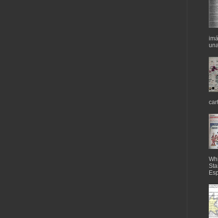
imá
una
car
Whi
Sta
Esp