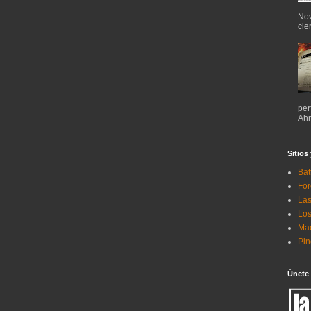
Nov
cie
per
Ahr
Sitios
Bat
For
Las
Los
Mac
Pi
Únete