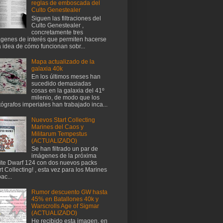
reglas de emboscada del
Culto Genestealer
Siguen las filtraciones del
Culto Genestealer ,
concretamente tres
genes de interés que permiten hacerse
 idea de cómo funcionan sobr...
Mapa actualizado de la
galaxia 40k
En los últimos meses han
sucedido demasiadas
cosas en la galaxia del 41º
milenio, de modo que los
tógrafos imperiales han trabajado inca...
Nuevos Start Collecting
Marines del Caos y
Militarum Tempestus
(ACTUALIZADO)
Se han filtrado un par de
imágenes de la próxima
te Dwarf 124 con dos nuevos packs
rt Collecting! , esta vez para los Marines
ac...
Rumor descuento GW hasta
45% en Batallones 40k y
Warscrolls Age of Sigmar
(ACTUALIZADO)
He recibido esta imagen, en