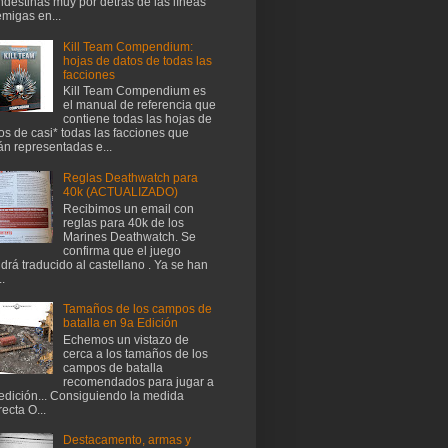
ndestinas muy por detrás de las líneas
migas en...
Kill Team Compendium:
hojas de datos de todas las
facciones
Kill Team Compendium es
el manual de referencia que
contiene todas las hojas de
os de casi* todas las facciones que
án representadas e...
Reglas Deathwatch para
40k (ACTUALIZADO)
Recibimos un email con
reglas para 40k de los
Marines Deathwatch. Se
confirma que el juego
drá traducido al castellano . Ya se han
..
Tamaños de los campos de
batalla en 9a Edición
Echemos un vistazo de
cerca a los tamaños de los
campos de batalla
recomendados para jugar a
edición... Consiguiendo la medida
recta O...
Destacamento, armas y