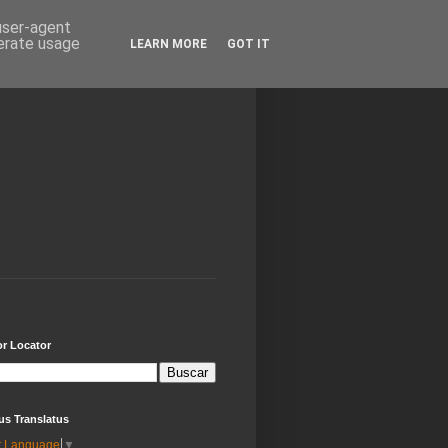
 user-agent
nerate usage
LEARN MORE
GOT IT
or Locator
us Translatus
t Language
▼