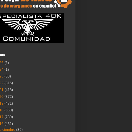
ium
26
(6)
24
(1)
23
(50)
22
(316)
21
(418)
20
(372)
19
(471)
18
(560)
17
(739)
16
(431)
diciembre
(39)