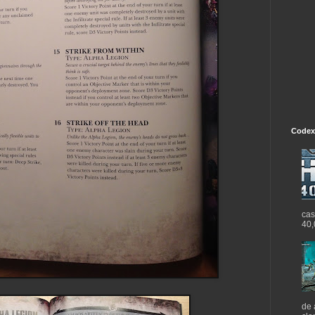
Codex
cas
40,
de 