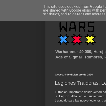
This site uses cookies from Google to 
are shared with Google along with per
statistics, and to detect and address
Warhammer 40.000, Herejía
Age of Sigmar: Rumores, P
jueves, 8 de diciembre de 2016
Legiones Traidoras: Le
Filtración importante desde
4chan
pa
la
Legión Alfa
en el suplement
traducido para las nueve legiones tra