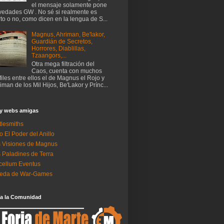
el mensaje solamente pone
edades GW . No sé si realmente es
rto o no, como dicen en la lengua de S...
Magnus, Ahriman, Be'lakor,
Guardián de Secretos,
Horrores, Diablillas,
Tzaangors,...
Otra mega filtración del
Caos, cuenta con muchos
files entre ellos el de Magnus el Rojo y
iman de los Mil Hijos, Be'Lakor y Prínc...
 y webs amigas
tlesmiths
o El Poder del Anillo
 Visiones de Magnus
 Paladines de Terra
ellum Eventus
neda de War-Games
 a la Comunidad