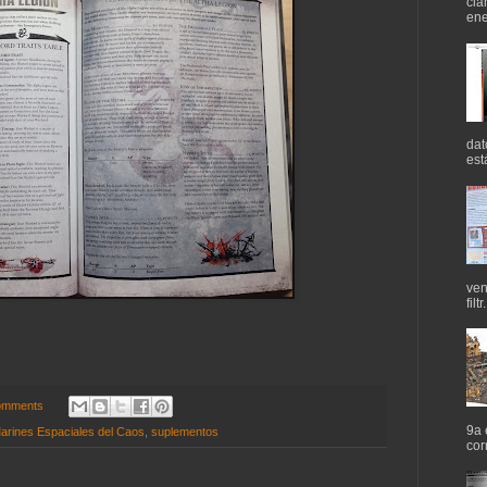
cla
ene
dat
est
ven
filtr.
omments
9a 
arines Espaciales del Caos
,
suplementos
cor