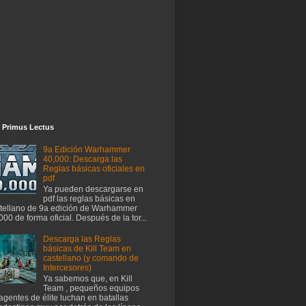
 Primus Lectus
9a Edición Warhammer
40,000: Descarga las
Reglas básicas oficiales en
pdf
Ya pueden descargarse en
pdf las reglas básicas en
tellano de 9a edición de Warhammer
000 de forma oficial. Después de la tor...
Descarga las Reglas
básicas de Kill Team en
castellano (y comando de
Intercesores)
Ya sabemos que, en Kill
Team , pequeños equipos
agentes de élite luchan en batallas