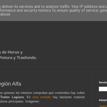
deliver its services and to analyze traffic. Your IP address and
formance and security metrics to ensure quality of service, ge
 abuse.
 de Horus y
intura y Trasfondo.
gión Alfa
Servit
ra quienes les interese comprobar qué contenidos hay sobre
o
Traitor Legions
. En
esta entrada
hay bastante material
Adept
idoras principales. Imágenes:
Selec