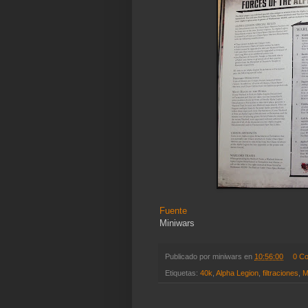
Fuente
Miniwars
Publicado por
miniwars
en
10:56:00
0 C
Etiquetas:
40k
,
Alpha Legion
,
filtraciones
,
M