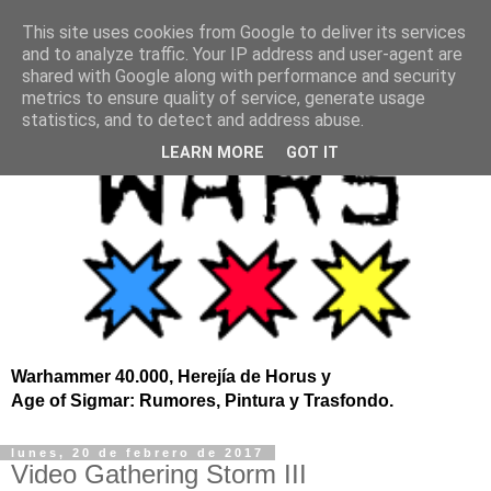
This site uses cookies from Google to deliver its services
and to analyze traffic. Your IP address and user-agent are
shared with Google along with performance and security
metrics to ensure quality of service, generate usage
statistics, and to detect and address abuse.
LEARN MORE
GOT IT
Warhammer 40.000, Herejía de Horus y
Age of Sigmar: Rumores, Pintura y Trasfondo.
lunes, 20 de febrero de 2017
Video Gathering Storm III