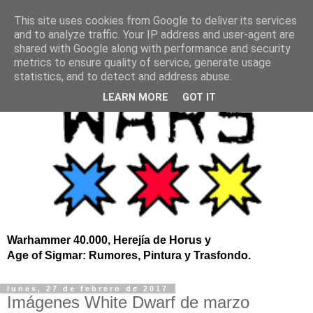
This site uses cookies from Google to deliver its services
and to analyze traffic. Your IP address and user-agent are
shared with Google along with performance and security
metrics to ensure quality of service, generate usage
statistics, and to detect and address abuse.
LEARN MORE
GOT IT
Warhammer 40.000, Herejía de Horus y
Age of Sigmar: Rumores, Pintura y Trasfondo.
lunes, 27 de febrero de 2017
Imágenes White Dwarf de marzo