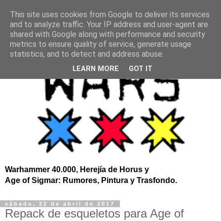
This site uses cookies from Google to deliver its services
and to analyze traffic. Your IP address and user-agent are
shared with Google along with performance and security
metrics to ensure quality of service, generate usage
statistics, and to detect and address abuse.
LEARN MORE
GOT IT
Warhammer 40.000, Herejía de Horus y
Age of Sigmar: Rumores, Pintura y Trasfondo.
sábado, 22 de abril de 2017
Repack de esqueletos para Age of