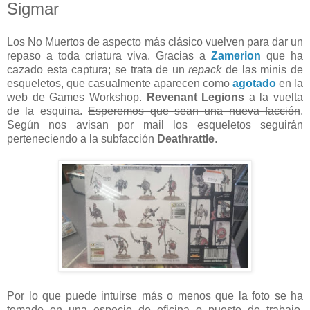
Sigmar
Los No Muertos de aspecto más clásico vuelven para dar un
repaso a toda criatura viva. Gracias a
Zamerion
que ha
cazado esta captura; se trata de un
repack
de las minis de
esqueletos, que casualmente aparecen como
agotado
en la
web de Games Workshop.
Revenant Legions
a la vuelta
de la esquina.
Esperemos que sean una nueva facción
.
Según nos avisan por mail los esqueletos seguirán
perteneciendo a la subfacción
Deathrattle
.
Por lo que puede intuirse más o menos que la foto se ha
tomado en una especie de oficina o puesto de trabajo,