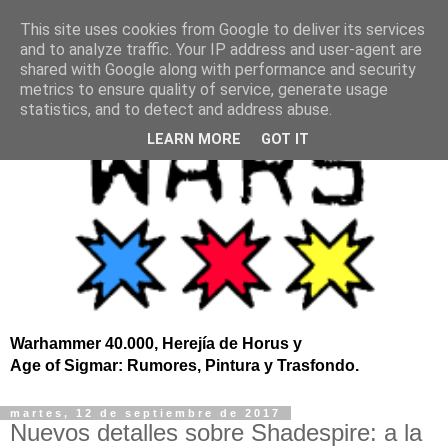
This site uses cookies from Google to deliver its services
and to analyze traffic. Your IP address and user-agent are
shared with Google along with performance and security
metrics to ensure quality of service, generate usage
statistics, and to detect and address abuse.
LEARN MORE
GOT IT
Warhammer 40.000, Herejía de Horus y
Age of Sigmar: Rumores, Pintura y Trasfondo.
martes, 12 de septiembre de 2017
Nuevos detalles sobre Shadespire: a la