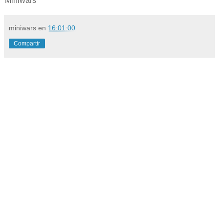
Miniwars
miniwars
en
16:01:00
Compartir