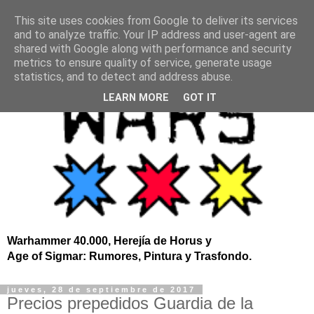
This site uses cookies from Google to deliver its services
and to analyze traffic. Your IP address and user-agent are
shared with Google along with performance and security
metrics to ensure quality of service, generate usage
statistics, and to detect and address abuse.
LEARN MORE
GOT IT
Warhammer 40.000, Herejía de Horus y
Age of Sigmar: Rumores, Pintura y Trasfondo.
jueves, 28 de septiembre de 2017
Precios prepedidos Guardia de la