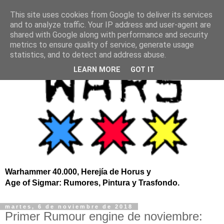
This site uses cookies from Google to deliver its services
and to analyze traffic. Your IP address and user-agent are
shared with Google along with performance and security
metrics to ensure quality of service, generate usage
statistics, and to detect and address abuse.
LEARN MORE
GOT IT
Warhammer 40.000, Herejía de Horus y
Age of Sigmar: Rumores, Pintura y Trasfondo.
martes, 6 de noviembre de 2018
Primer Rumour engine de noviembre: