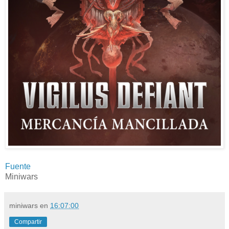
Fuente
Miniwars
miniwars
en
16:07:00
Compartir