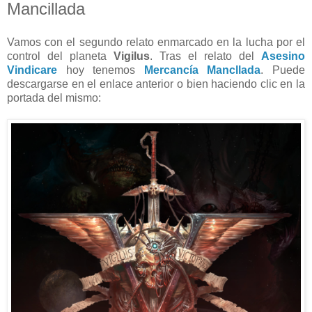
Mancillada
Vamos con el segundo relato enmarcado en la lucha por el
control del planeta
Vigilus
. Tras el relato del
Asesino
Vindicare
hoy tenemos
Mercancía Mancllada
. Puede
descargarse en el enlace anterior o bien haciendo clic en la
portada del mismo: