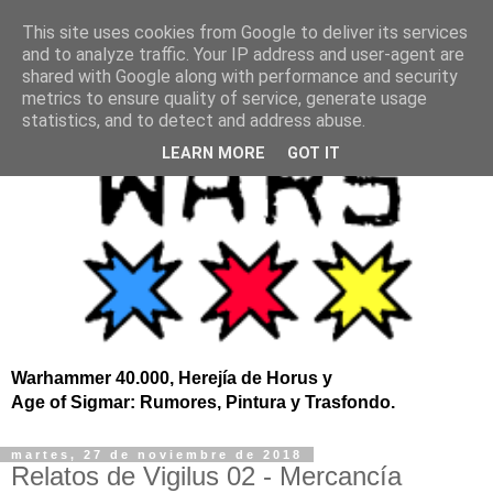
This site uses cookies from Google to deliver its services
and to analyze traffic. Your IP address and user-agent are
shared with Google along with performance and security
metrics to ensure quality of service, generate usage
statistics, and to detect and address abuse.
LEARN MORE
GOT IT
Warhammer 40.000, Herejía de Horus y
Age of Sigmar: Rumores, Pintura y Trasfondo.
martes, 27 de noviembre de 2018
Relatos de Vigilus 02 - Mercancía