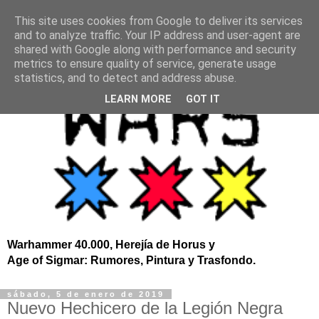
This site uses cookies from Google to deliver its services
and to analyze traffic. Your IP address and user-agent are
shared with Google along with performance and security
metrics to ensure quality of service, generate usage
statistics, and to detect and address abuse.
LEARN MORE
GOT IT
Warhammer 40.000, Herejía de Horus y
Age of Sigmar: Rumores, Pintura y Trasfondo.
sábado, 5 de enero de 2019
Nuevo Hechicero de la Legión Negra