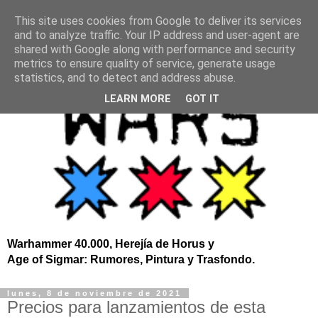
This site uses cookies from Google to deliver its services
and to analyze traffic. Your IP address and user-agent are
shared with Google along with performance and security
metrics to ensure quality of service, generate usage
statistics, and to detect and address abuse.
LEARN MORE
GOT IT
Warhammer 40.000, Herejía de Horus y
Age of Sigmar: Rumores, Pintura y Trasfondo.
lunes, 8 de noviembre de 2021
Precios para lanzamientos de esta