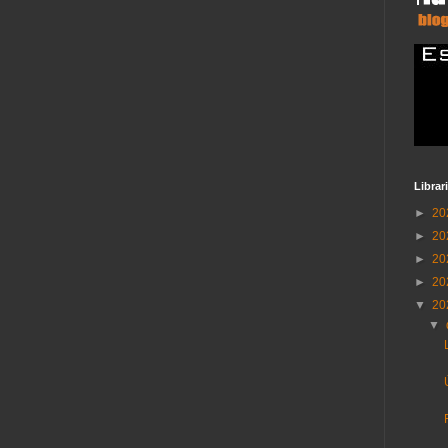
Librar
►
20
►
20
►
20
►
20
▼
20
▼