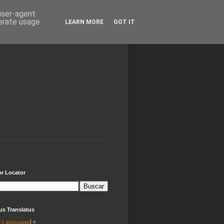
 user-agent
nerate usage
LEARN MORE
GOT IT
or Locator
us Translatus
t Language
▼