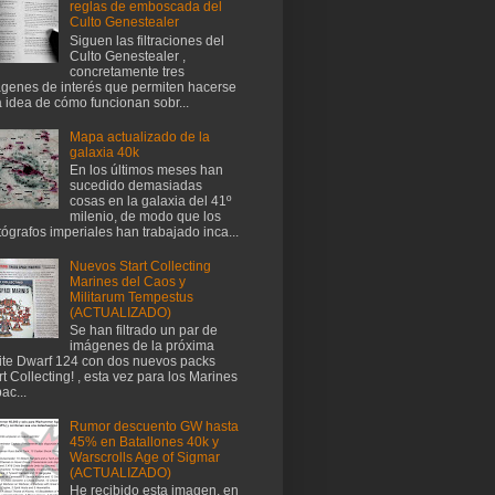
reglas de emboscada del
Culto Genestealer
Siguen las filtraciones del
Culto Genestealer ,
concretamente tres
genes de interés que permiten hacerse
 idea de cómo funcionan sobr...
Mapa actualizado de la
galaxia 40k
En los últimos meses han
sucedido demasiadas
cosas en la galaxia del 41º
milenio, de modo que los
tógrafos imperiales han trabajado inca...
Nuevos Start Collecting
Marines del Caos y
Militarum Tempestus
(ACTUALIZADO)
Se han filtrado un par de
imágenes de la próxima
te Dwarf 124 con dos nuevos packs
rt Collecting! , esta vez para los Marines
ac...
Rumor descuento GW hasta
45% en Batallones 40k y
Warscrolls Age of Sigmar
(ACTUALIZADO)
He recibido esta imagen, en