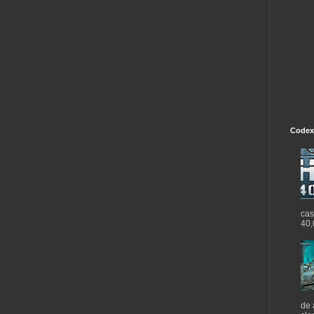
Codex
cas
40,
de 