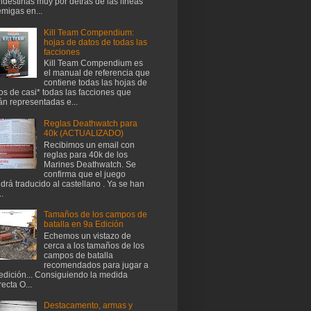
ndestinas muy por detrás de las líneas
migas en...
Kill Team Compendium:
hojas de datos de todas las
facciones
Kill Team Compendium es
el manual de referencia que
contiene todas las hojas de
os de casi* todas las facciones que
án representadas e...
Reglas Deathwatch para
40k (ACTUALIZADO)
Recibimos un email con
reglas para 40k de los
Marines Deathwatch. Se
confirma que el juego
drá traducido al castellano . Ya se han
..
Tamaños de los campos de
batalla en 9a Edición
Echemos un vistazo de
cerca a los tamaños de los
campos de batalla
recomendados para jugar a
edición... Consiguiendo la medida
recta O...
Destacamento, armas y