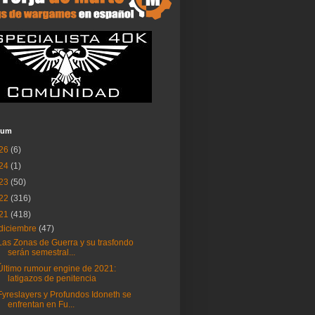
ium
26
(6)
24
(1)
23
(50)
22
(316)
21
(418)
diciembre
(47)
Las Zonas de Guerra y su trasfondo
serán semestral...
Último rumour engine de 2021:
latigazos de penitencia
Fyreslayers y Profundos Idoneth se
enfrentan en Fu...