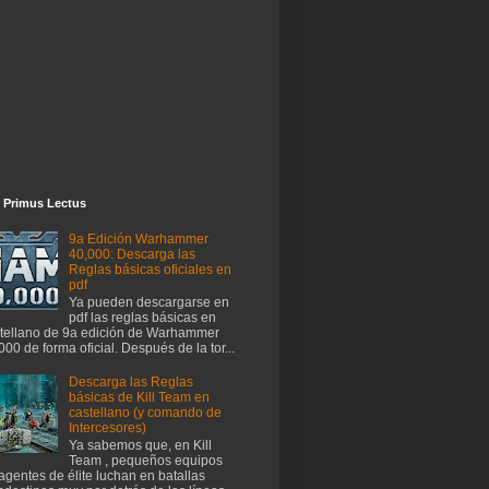
 Primus Lectus
9a Edición Warhammer
40,000: Descarga las
Reglas básicas oficiales en
pdf
Ya pueden descargarse en
pdf las reglas básicas en
tellano de 9a edición de Warhammer
000 de forma oficial. Después de la tor...
Descarga las Reglas
básicas de Kill Team en
castellano (y comando de
Intercesores)
Ya sabemos que, en Kill
Team , pequeños equipos
agentes de élite luchan en batallas