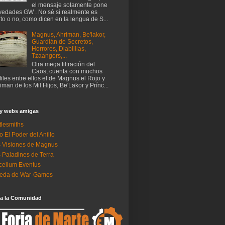
el mensaje solamente pone
edades GW . No sé si realmente es
rto o no, como dicen en la lengua de S...
Magnus, Ahriman, Be'lakor,
Guardián de Secretos,
Horrores, Diablillas,
Tzaangors,...
Otra mega filtración del
Caos, cuenta con muchos
files entre ellos el de Magnus el Rojo y
iman de los Mil Hijos, Be'Lakor y Prínc...
 y webs amigas
tlesmiths
o El Poder del Anillo
 Visiones de Magnus
 Paladines de Terra
ellum Eventus
neda de War-Games
 a la Comunidad