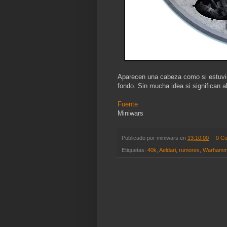
Aparecen una cabeza como si estuvi
fondo. Sin mucha idea si significan a
Fuente
Miniwars
Publicado por
miniwars
en
13:10:00
0 C
Etiquetas:
40k
,
Aeldari
,
rumores
,
Warhamm