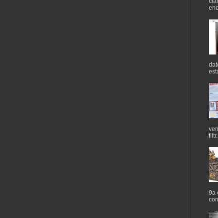
cla
ene
dat
est
ven
filtr.
9a 
cor