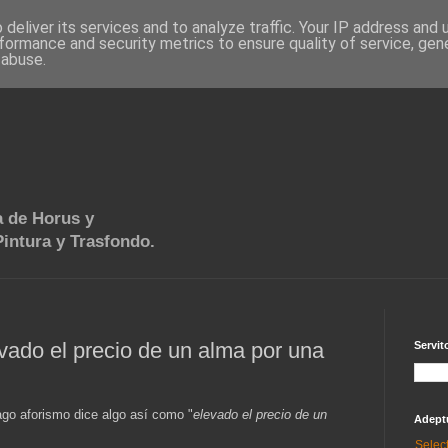
deliver its services and to analyze traffic. Your IP address and
formance and security metrics to ensure quality of service, ge
 abuse.
 de Horus y
intura y Trasfondo.
vado el precio de un alma por una
Servit
ago aforismo dice algo así como "
elevado el precio de un
Adept
Selec