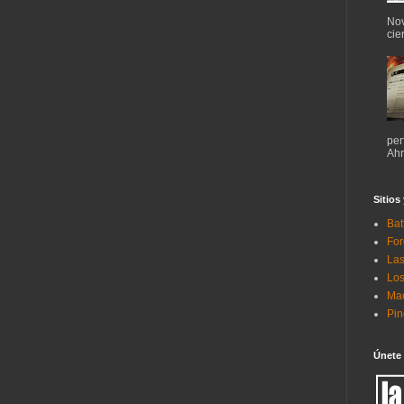
Nov
cie
per
Ahr
Sitios
Bat
For
Las
Los
Mac
Pi
Únete