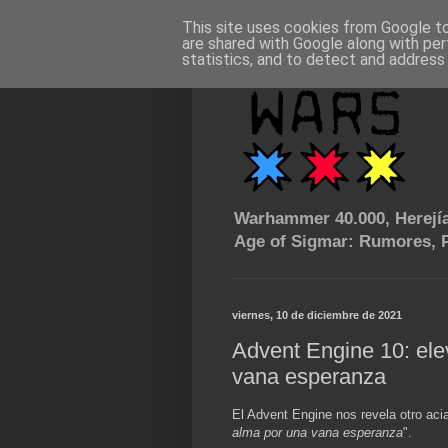
This site uses cookies from Google to 
are shared with Google along with per
statistics, and to detect and address
Warhammer 40.000, Herejía
Age of Sigmar: Rumores, P
viernes, 10 de diciembre de 2021
Advent Engine 10: ele
vana esperanza
El Advent Engine nos revela otro aci
alma por una vana esperanza
".