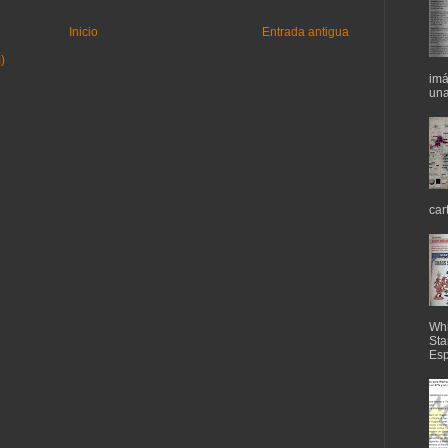
Inicio
Entrada antigua
)
imá
una
car
Whi
Sta
Esp