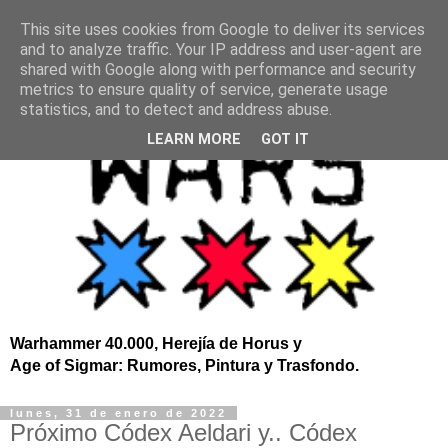
This site uses cookies from Google to deliver its services
and to analyze traffic. Your IP address and user-agent are
shared with Google along with performance and security
metrics to ensure quality of service, generate usage
statistics, and to detect and address abuse.
LEARN MORE
GOT IT
Warhammer 40.000, Herejía de Horus y
Age of Sigmar: Rumores, Pintura y Trasfondo.
lunes, 31 de enero de 2022
Próximo Códex Aeldari y.. Códex