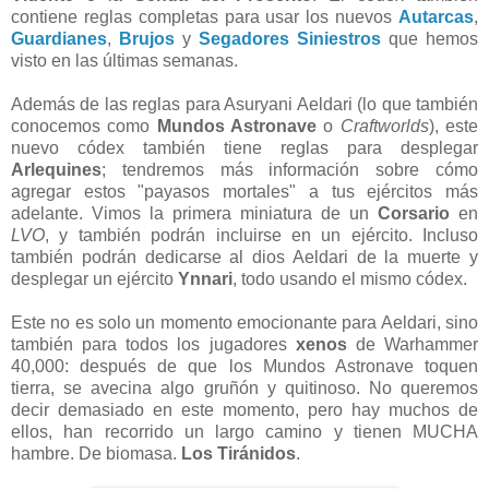
contiene reglas completas para usar los nuevos
Autarcas
,
Guardianes
,
Brujos
y
Segadores Siniestros
que hemos
visto en las últimas semanas.
Además de las reglas para Asuryani Aeldari (lo que también
conocemos como
Mundos Astronave
o
Craftworlds
), este
nuevo códex también tiene reglas para desplegar
Arlequines
; tendremos más información sobre cómo
agregar estos "payasos mortales" a tus ejércitos más
adelante. Vimos la primera miniatura de un
Corsario
en
LVO
, y también podrán incluirse en un ejército. Incluso
también podrán dedicarse al dios Aeldari de la muerte y
desplegar un ejército
Ynnari
, todo usando el mismo códex.
Este no es solo un momento emocionante para Aeldari, sino
también para todos los jugadores
xenos
de Warhammer
40,000: después de que los Mundos Astronave toquen
tierra, se avecina algo gruñón y quitinoso. No queremos
decir demasiado en este momento, pero hay muchos de
ellos, han recorrido un largo camino y tienen MUCHA
hambre. De biomasa.
Los Tiránidos
.