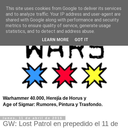
This site uses cookies from Google to deliver its services
and to analyze traffic. Your IP address and user-agent are
shared with Google along with performance and security
metrics to ensure quality of service, generate usage
statistics, and to detect and address abuse.
LEARN MORE
GOT IT
Warhammer 40.000, Herejía de Horus y
Age of Sigmar: Rumores, Pintura y Trasfondo.
lunes, 11 de abril de 2016
GW: Lost Patrol en prepedido el 11 de