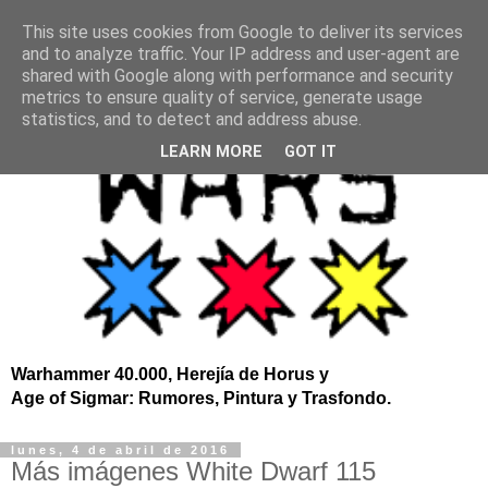
This site uses cookies from Google to deliver its services
and to analyze traffic. Your IP address and user-agent are
shared with Google along with performance and security
metrics to ensure quality of service, generate usage
statistics, and to detect and address abuse.
LEARN MORE
GOT IT
Warhammer 40.000, Herejía de Horus y
Age of Sigmar: Rumores, Pintura y Trasfondo.
lunes, 4 de abril de 2016
Más imágenes White Dwarf 115