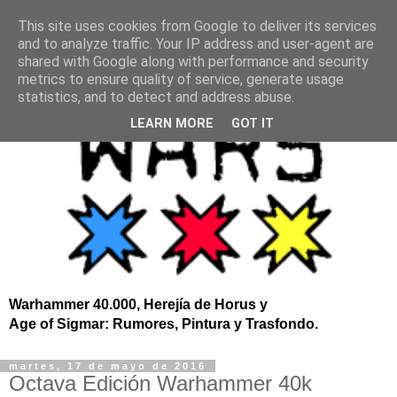
This site uses cookies from Google to deliver its services
and to analyze traffic. Your IP address and user-agent are
shared with Google along with performance and security
metrics to ensure quality of service, generate usage
statistics, and to detect and address abuse.
LEARN MORE
GOT IT
Warhammer 40.000, Herejía de Horus y
Age of Sigmar: Rumores, Pintura y Trasfondo.
martes, 17 de mayo de 2016
Octava Edición Warhammer 40k