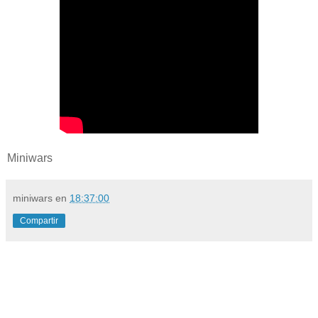
Miniwars
miniwars
en
18:37:00
Compartir