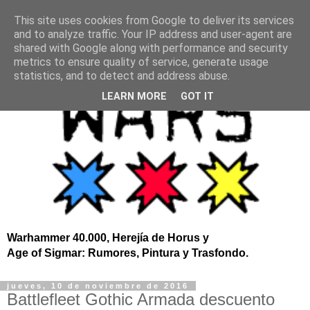
This site uses cookies from Google to deliver its services
and to analyze traffic. Your IP address and user-agent are
shared with Google along with performance and security
metrics to ensure quality of service, generate usage
statistics, and to detect and address abuse.
LEARN MORE
GOT IT
Warhammer 40.000, Herejía de Horus y
Age of Sigmar: Rumores, Pintura y Trasfondo.
jueves, 10 de noviembre de 2016
Battlefleet Gothic Armada descuento