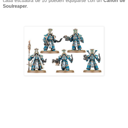
cada escuadra de 10 pueden equiparse con un
Cañón de
Soulreaper
.