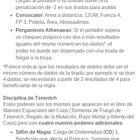
cargan al portador o su unidad sufren una
penalización de -2 en sus tiradas para asaltar.
Coruscator
: Arma a distancia: 12UM, Fuerza 4,
FP 3, Pistola, Área, Abrasaalmas.
Pergaminos Athenaean
: Si el portador supera
un chequeo psíquico con dos o más resultados
iguales del mismo número en los dados*, el
poder no puede ser dispersado con una tirada de
Negar a la bruja.
*Parece indicar que los resultados de dobles debe ser el
mismo número de dados de la tirada: por ejemplo si se tiran
4 dados, se necesitarán a partir de 2 resultados de 4 para
beneficiarse de la regla.
Disciplina de Tzeentch
Estos poderes son los mismos que aparecen en el libro de
Marines Espaciales del Caos (Tormenta de Fuego de
Tzeentch, Regalo de la Mutación, Rayo Mortal y Aliento del
Caos) pero con
cuatro nuevos poderes adicionales
:
Sifón de Magia
: Carga de Disformidad (
CD
) 1,
Bendición que afecta al Psíquico. Siempre que