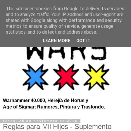
This site uses cookies from Google to deliver its services
and to analyze traffic. Your IP address and user-agent are
shared with Google along with performance and security
metrics to ensure quality of service, generate usage
statistics, and to detect and address abuse.
LEARN MORE
GOT IT
Warhammer 40.000, Herejía de Horus y
Age of Sigmar: Rumores, Pintura y Trasfondo.
lunes, 28 de noviembre de 2016
Reglas para Mil Hijos - Suplemento