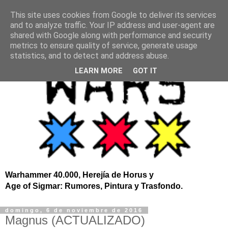
This site uses cookies from Google to deliver its services
and to analyze traffic. Your IP address and user-agent are
shared with Google along with performance and security
metrics to ensure quality of service, generate usage
statistics, and to detect and address abuse.
LEARN MORE
GOT IT
Warhammer 40.000, Herejía de Horus y
Age of Sigmar: Rumores, Pintura y Trasfondo.
domingo, 6 de noviembre de 2016
Magnus (ACTUALIZADO)