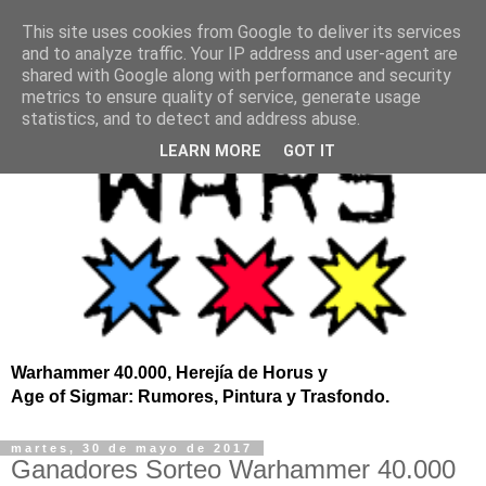
This site uses cookies from Google to deliver its services
and to analyze traffic. Your IP address and user-agent are
shared with Google along with performance and security
metrics to ensure quality of service, generate usage
statistics, and to detect and address abuse.
LEARN MORE
GOT IT
Warhammer 40.000, Herejía de Horus y
Age of Sigmar: Rumores, Pintura y Trasfondo.
martes, 30 de mayo de 2017
Ganadores Sorteo Warhammer 40.000