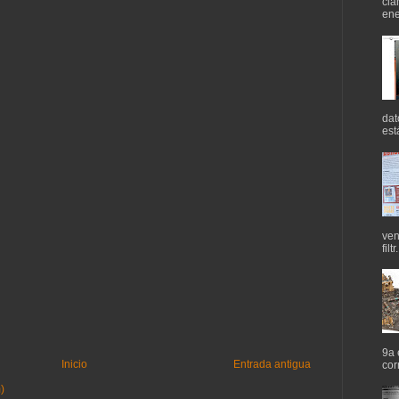
cla
ene
dat
est
ven
filtr.
9a 
Inicio
Entrada antigua
cor
)