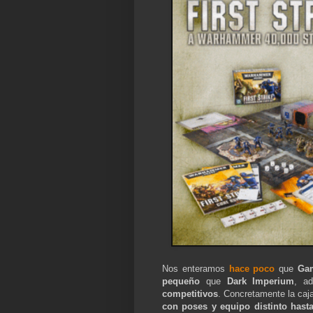
Nos enteramos
hace poco
que
Ga
pequeño
que
Dark Imperium
, a
competitivos
. Concretamente la ca
con poses y equipo distinto hast