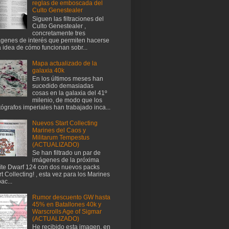
reglas de emboscada del
Culto Genestealer
Siguen las filtraciones del
Culto Genestealer ,
concretamente tres
genes de interés que permiten hacerse
 idea de cómo funcionan sobr...
Mapa actualizado de la
galaxia 40k
En los últimos meses han
sucedido demasiadas
cosas en la galaxia del 41º
milenio, de modo que los
tógrafos imperiales han trabajado inca...
Nuevos Start Collecting
Marines del Caos y
Militarum Tempestus
(ACTUALIZADO)
Se han filtrado un par de
imágenes de la próxima
te Dwarf 124 con dos nuevos packs
rt Collecting! , esta vez para los Marines
ac...
Rumor descuento GW hasta
45% en Batallones 40k y
Warscrolls Age of Sigmar
(ACTUALIZADO)
He recibido esta imagen, en