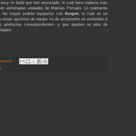
s
easy to build
que han anunciado, lo cual hace todavía más
cién estrenadas unidades de Marines Primaris. Lo realmente
e las tropas podrán equiparse con
Auspex
, lo cual es un
e estas opciones de equipo no de armamento se extiendan a
s artefactos correspondientes- y que aporten un plus de
unidades.
omments
s