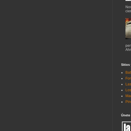
Nov
cie
per
Ahr
Sitios
Bat
For
Las
Los
Mac
Pi
Únete