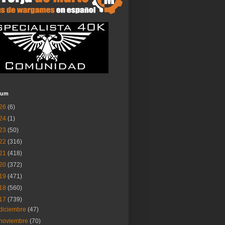
ium
26
(6)
24
(1)
23
(50)
22
(316)
21
(418)
20
(372)
19
(471)
18
(560)
17
(739)
diciembre
(47)
noviembre
(70)