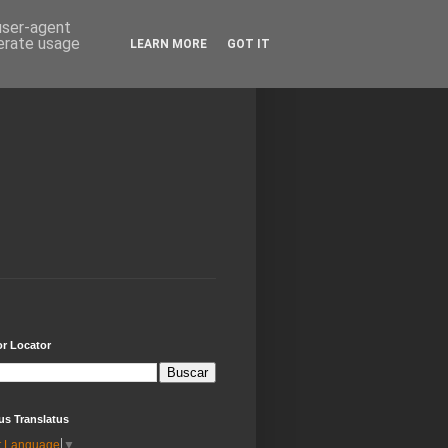
 user-agent
nerate usage
LEARN MORE
GOT IT
or Locator
us Translatus
t Language
▼