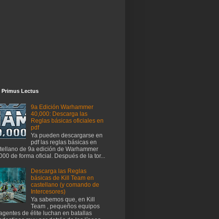
 Primus Lectus
9a Edición Warhammer
40,000: Descarga las
Reglas básicas oficiales en
pdf
Ya pueden descargarse en
pdf las reglas básicas en
tellano de 9a edición de Warhammer
000 de forma oficial. Después de la tor...
Descarga las Reglas
básicas de Kill Team en
castellano (y comando de
Intercesores)
Ya sabemos que, en Kill
Team , pequeños equipos
agentes de élite luchan en batallas