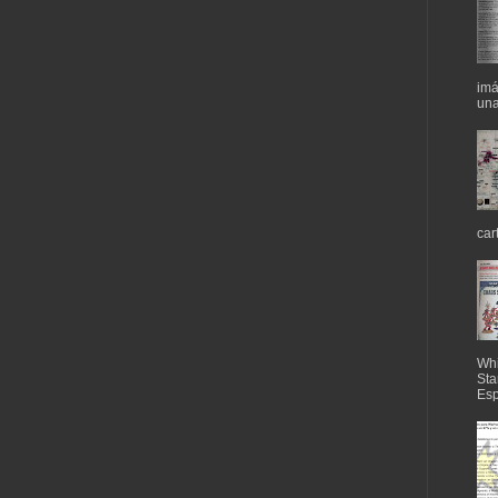
imá
una
car
Whi
Sta
Esp