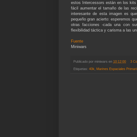
estos Intercessors están en los kit
fácil aumentar el tamaño de las re
interesante de esta imagen es qu
pequeño gran acierto: esperemos qu
otras facciones -cada una con su
flexibilidad táctica y carisma a las 
Fuente
Miniwars
Publicado por
miniwars
en
10:12:00
3 C
Etiquetas:
40k
,
Marines Espaciales Primari