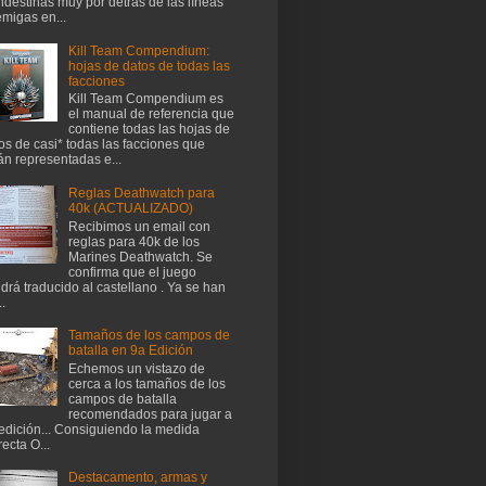
ndestinas muy por detrás de las líneas
migas en...
Kill Team Compendium:
hojas de datos de todas las
facciones
Kill Team Compendium es
el manual de referencia que
contiene todas las hojas de
os de casi* todas las facciones que
án representadas e...
Reglas Deathwatch para
40k (ACTUALIZADO)
Recibimos un email con
reglas para 40k de los
Marines Deathwatch. Se
confirma que el juego
drá traducido al castellano . Ya se han
..
Tamaños de los campos de
batalla en 9a Edición
Echemos un vistazo de
cerca a los tamaños de los
campos de batalla
recomendados para jugar a
edición... Consiguiendo la medida
recta O...
Destacamento, armas y