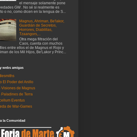
el mensaje solamente pone
edades GW . No sé si realmente es
rto o no, como dicen en la lengua de S...
Magnus, Ahriman, Be'lakor,
Guardián de Secretos,
Horrores, Diablillas,
Tzaangors,...
Otra mega filtración del
Caos, cuenta con muchos
files entre ellos el de Magnus el Rojo y
iman de los Mil Hijos, Be'Lakor y Prínc...
 y webs amigas
tlesmiths
o El Poder del Anillo
 Visiones de Magnus
 Paladines de Terra
ellum Eventus
neda de War-Games
 a la Comunidad