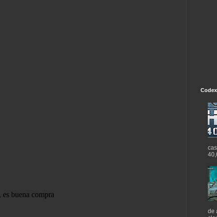
Codex
cas
40,
de 