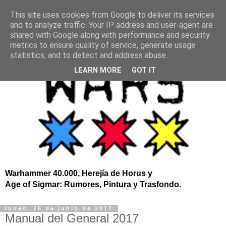
This site uses cookies from Google to deliver its services
and to analyze traffic. Your IP address and user-agent are
shared with Google along with performance and security
metrics to ensure quality of service, generate usage
statistics, and to detect and address abuse.
LEARN MORE
GOT IT
Warhammer 40.000, Herejía de Horus y
Age of Sigmar: Rumores, Pintura y Trasfondo.
lunes, 26 de junio de 2017
Manual del General 2017