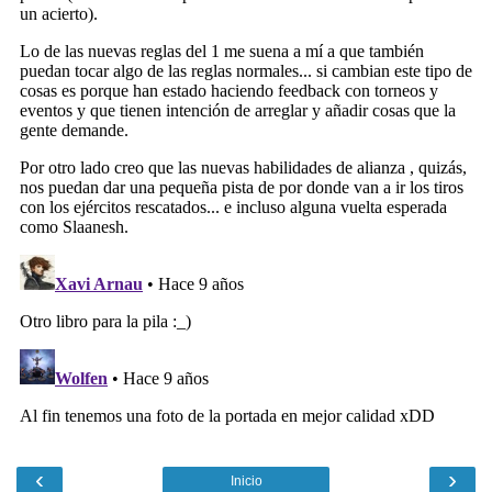
‹
›
Inicio