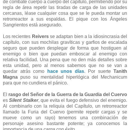
de combate cuerpo a cuerpo del capítulo, permitiendo por su
regla de área repetir las tiradas de carga de las unidades
cercanas, léase cualquier cosa que se le pueda montar un
retrorreactor a sus espaldas. El pique con los Ángeles
Sangrientos está asegurado.
Los recientes
Reivers
se adaptan bien a la idiosincrasia del
capítulo, con sus mochilas gravíticas y garfios de escalada
seguro que pueden desplegar de forma que hostiguen al
enemigo o bien que puedan emboscar al enemigo con
relativa facilidad. Una pena que no den más detalles sobre
esta unidad, pero al menos sabemos que no se van a
quedar atrás como
hace unos días
. Por suerte
Tanith
Magna
puso su mentalidad hiperlógica del Mechanicum
para que no cundiera el pánico.
El
rasgo del Señor de la Guerra de la Guardia del Cuervo
es
Silent Stalker
, que evita el fuego defensivo del enemigo.
Al combinarlo con la reliquia del Capítulo, un retrorreactor
llamado la Furia del Cuervo (permite repetir cargas y se
mueve como un rayo) tenemos una combinación de
personaje asesino bastante potente; ya conocemos la
importancia de una
carga con éxito
.