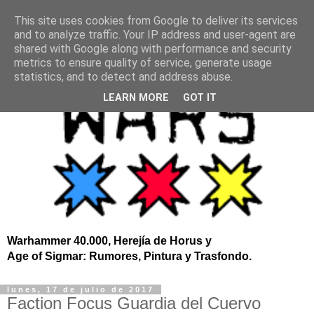
This site uses cookies from Google to deliver its services
and to analyze traffic. Your IP address and user-agent are
shared with Google along with performance and security
metrics to ensure quality of service, generate usage
statistics, and to detect and address abuse.
LEARN MORE
GOT IT
Warhammer 40.000, Herejía de Horus y
Age of Sigmar: Rumores, Pintura y Trasfondo.
lunes, 17 de julio de 2017
Faction Focus Guardia del Cuervo