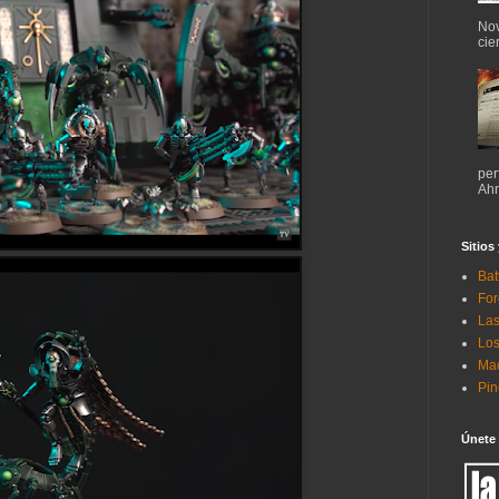
Nov
cie
per
Ahr
Sitios
Bat
For
Las
Los
Mac
Pi
Únete