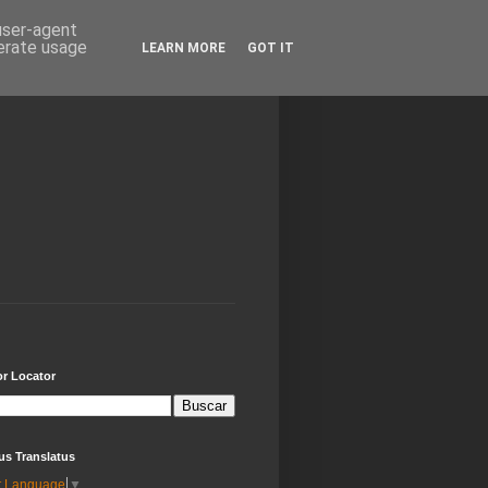
 user-agent
nerate usage
LEARN MORE
GOT IT
or Locator
us Translatus
t Language
▼