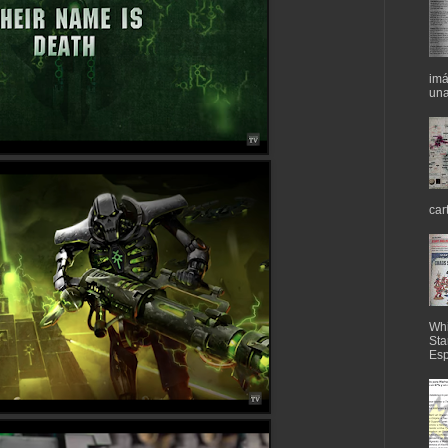
imá
una
car
Whi
Sta
Esp