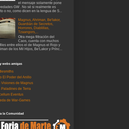
el mensaje solamente pone
edades GW . No sé si realmente es
rto o no, como dicen en la lengua de S...
Magnus, Ahriman, Be'lakor,
Guardián de Secretos,
Horrores, Diablillas,
Tzaangors,...
Otra mega filtración del
Caos, cuenta con muchos
files entre ellos el de Magnus el Rojo y
iman de los Mil Hijos, Be'Lakor y Prínc...
 y webs amigas
tlesmiths
o El Poder del Anillo
 Visiones de Magnus
 Paladines de Terra
ellum Eventus
neda de War-Games
 a la Comunidad