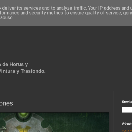
deliver its services and to analyze traffic. Your IP address and
formance and security metrics to ensure quality of service, ge
 abuse.
 de Horus y
intura y Trasfondo.
rones
Servit
Adept
Selec