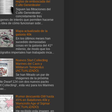
reglas de emboscada del
Culto Genestealer
Siguen las filtraciones del
Culto Genestealer ,
concretamente tres
genes de interés que permiten hacerse
 idea de cómo funcionan sobr...
Mapa actualizado de la
galaxia 40k
En los últimos meses han
sucedido demasiadas
cosas en la galaxia del 41º
milenio, de modo que los
tógrafos imperiales han trabajado inca...
Nuevos Start Collecting
Marines del Caos y
Militarum Tempestus
(ACTUALIZADO)
Se han filtrado un par de
imágenes de la próxima
te Dwarf 124 con dos nuevos packs
rt Collecting! , esta vez para los Marines
ac...
Rumor descuento GW hasta
45% en Batallones 40k y
Warscrolls Age of Sigmar
(ACTUALIZADO)
He recibido esta imagen, en