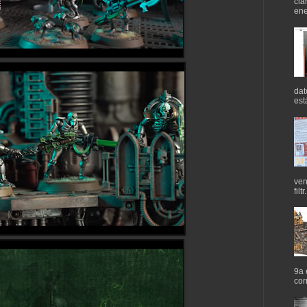
cla
ene
dat
est
ven
filtr.
9a 
cor