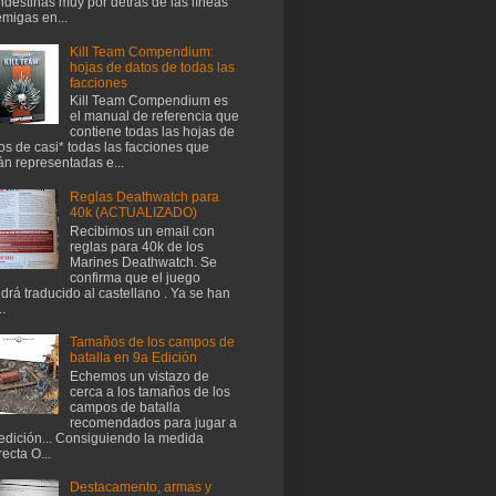
ndestinas muy por detrás de las líneas
migas en...
Kill Team Compendium:
hojas de datos de todas las
facciones
Kill Team Compendium es
el manual de referencia que
contiene todas las hojas de
os de casi* todas las facciones que
án representadas e...
Reglas Deathwatch para
40k (ACTUALIZADO)
Recibimos un email con
reglas para 40k de los
Marines Deathwatch. Se
confirma que el juego
drá traducido al castellano . Ya se han
..
Tamaños de los campos de
batalla en 9a Edición
Echemos un vistazo de
cerca a los tamaños de los
campos de batalla
recomendados para jugar a
edición... Consiguiendo la medida
recta O...
Destacamento, armas y