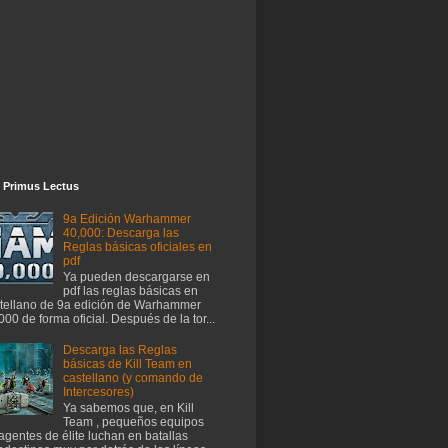
 Primus Lectus
9a Edición Warhammer
40,000: Descarga las
Reglas básicas oficiales en
pdf
Ya pueden descargarse en
pdf las reglas básicas en
tellano de 9a edición de Warhammer
000 de forma oficial. Después de la tor...
Descarga las Reglas
básicas de Kill Team en
castellano (y comando de
Intercesores)
Ya sabemos que, en Kill
Team , pequeños equipos
agentes de élite luchan en batallas