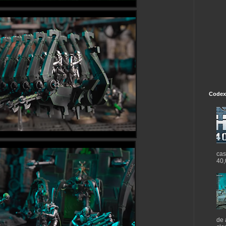
Codex
cas
40,
de 