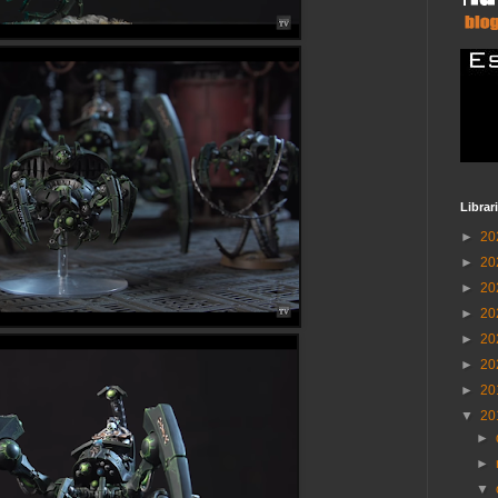
Librar
►
20
►
20
►
20
►
20
►
20
►
20
►
20
▼
20
►
►
▼