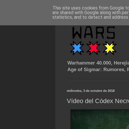
This site uses cookies from Google to 
are shared with Google along with per
statistics, and to detect and address
Warhammer 40.000, Herejía
Age of Sigmar: Rumores, P
miércoles, 3 de octubre de 2018
Vídeo del Códex Nec