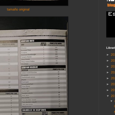
tamaño original
Librar
►
20
►
20
►
20
►
20
►
20
►
20
►
20
▼
20
▼