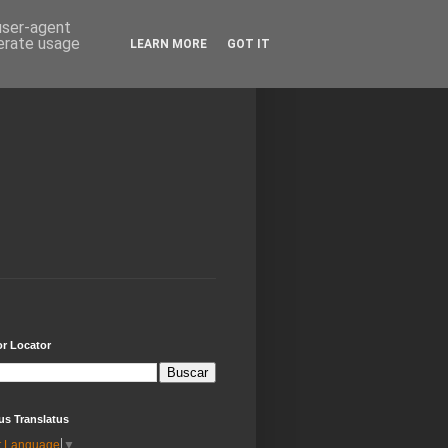
 user-agent
nerate usage
LEARN MORE
GOT IT
or Locator
us Translatus
t Language
▼