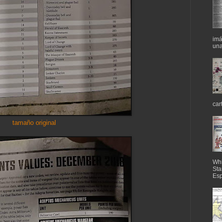
imá
una
car
tamaño original
Whi
Sta
Esp