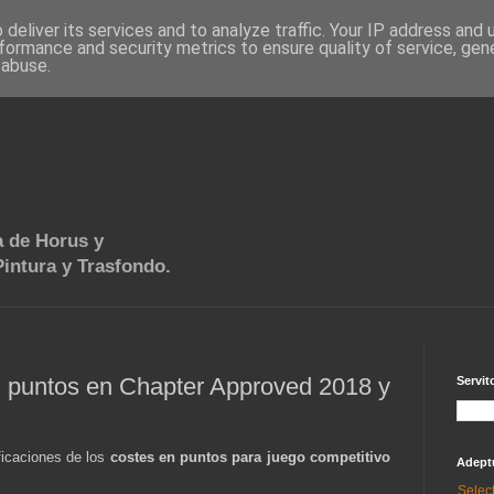
deliver its services and to analyze traffic. Your IP address and
formance and security metrics to ensure quality of service, ge
 abuse.
 de Horus y
intura y Trasfondo.
en puntos en Chapter Approved 2018 y
Servit
ificaciones de los
costes en puntos para juego competitivo
Adept
Selec