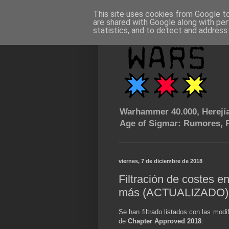
This site uses cookies from Google to 
are shared with Google along with per
statistics, and to detect and address
Warhammer 40.000, Herejía
Age of Sigmar: Rumores, P
viernes, 7 de diciembre de 2018
Filtración de costes 
más (ACTUALIZADO)
Se han filtrado listados con las mod
de
Chapter Approved 2018
: