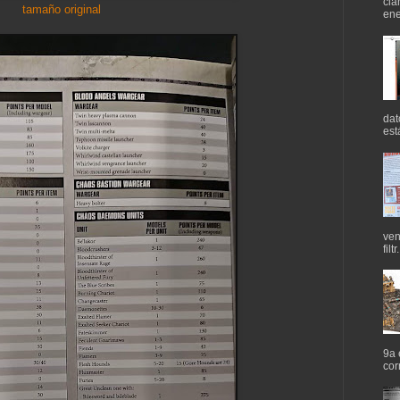
cla
tamaño original
ene
dat
est
ven
filtr.
9a 
cor