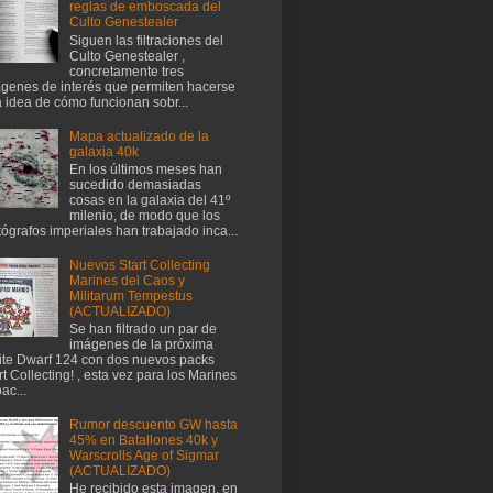
reglas de emboscada del
Culto Genestealer
Siguen las filtraciones del
Culto Genestealer ,
concretamente tres
genes de interés que permiten hacerse
 idea de cómo funcionan sobr...
Mapa actualizado de la
galaxia 40k
En los últimos meses han
sucedido demasiadas
cosas en la galaxia del 41º
milenio, de modo que los
tógrafos imperiales han trabajado inca...
Nuevos Start Collecting
Marines del Caos y
Militarum Tempestus
(ACTUALIZADO)
Se han filtrado un par de
imágenes de la próxima
te Dwarf 124 con dos nuevos packs
rt Collecting! , esta vez para los Marines
ac...
Rumor descuento GW hasta
45% en Batallones 40k y
Warscrolls Age of Sigmar
(ACTUALIZADO)
He recibido esta imagen, en