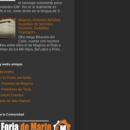
el mensaje solamente pone
edades GW . No sé si realmente es
rto o no, como dicen en la lengua de S...
Magnus, Ahriman, Be'lakor,
Guardián de Secretos,
Horrores, Diablillas,
Tzaangors,...
Otra mega filtración del
Caos, cuenta con muchos
files entre ellos el de Magnus el Rojo y
iman de los Mil Hijos, Be'Lakor y Prínc...
 y webs amigas
tlesmiths
o El Poder del Anillo
 Visiones de Magnus
 Paladines de Terra
ellum Eventus
neda de War-Games
 a la Comunidad