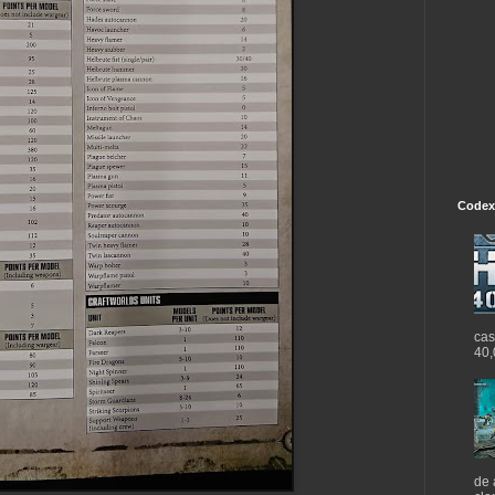
Codex
cas
40,
de 