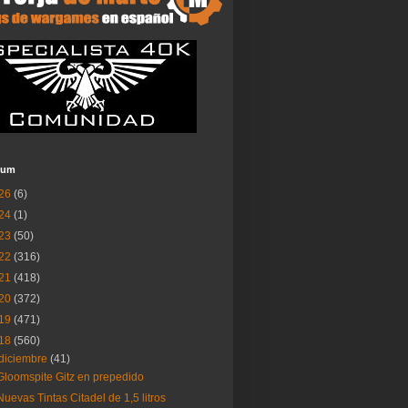
ium
26
(6)
24
(1)
23
(50)
22
(316)
21
(418)
20
(372)
19
(471)
18
(560)
diciembre
(41)
Gloomspite Gitz en prepedido
Nuevas Tintas Citadel de 1,5 litros