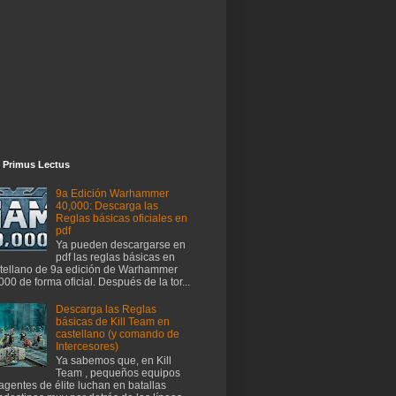
 Primus Lectus
9a Edición Warhammer
40,000: Descarga las
Reglas básicas oficiales en
pdf
Ya pueden descargarse en
pdf las reglas básicas en
tellano de 9a edición de Warhammer
000 de forma oficial. Después de la tor...
Descarga las Reglas
básicas de Kill Team en
castellano (y comando de
Intercesores)
Ya sabemos que, en Kill
Team , pequeños equipos
agentes de élite luchan en batallas