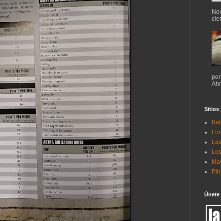
Nov
cie
per
Ahr
Sitios
Bat
For
Las
Los
Mac
Pi
Únete