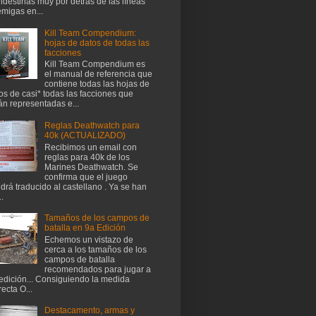
ndestinas muy por detrás de las líneas
migas en...
Kill Team Compendium:
hojas de datos de todas las
facciones
Kill Team Compendium es
el manual de referencia que
contiene todas las hojas de
os de casi* todas las facciones que
án representadas e...
Reglas Deathwatch para
40k (ACTUALIZADO)
Recibimos un email con
reglas para 40k de los
Marines Deathwatch. Se
confirma que el juego
drá traducido al castellano . Ya se han
..
Tamaños de los campos de
batalla en 9a Edición
Echemos un vistazo de
cerca a los tamaños de los
campos de batalla
recomendados para jugar a
edición... Consiguiendo la medida
recta O...
Destacamento, armas y