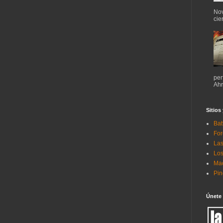
Nov
cie
per
Ahr
Sitios
Bat
For
Las
Los
Mac
Pi
Únete