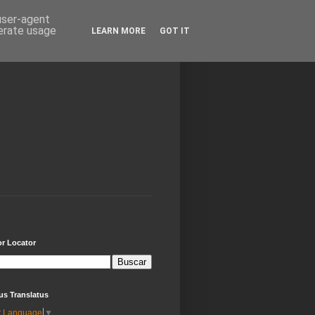
 user-agent
nerate usage
LEARN MORE
GOT IT
or Locator
us Translatus
t Language
▼