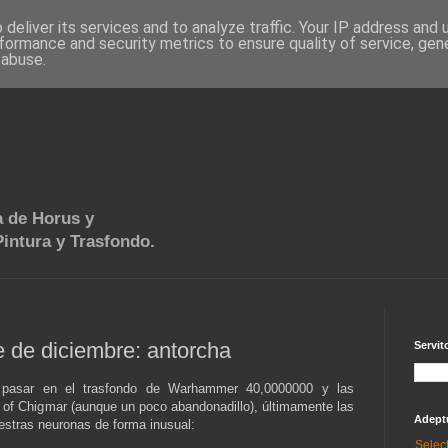
deliver its services and to analyze traffic. Your IP address and
formance and security metrics to ensure quality of service, ge
 abuse.
 de Horus y
intura y Trasfondo.
 de diciembre: antorcha
Servit
pasar en el trasfondo de Warhammer 40,0000000 y las
of Chigmar (aunque un poco abandonadillo), últimamente las
Adept
stras neuronas de forma inusual:
Selec