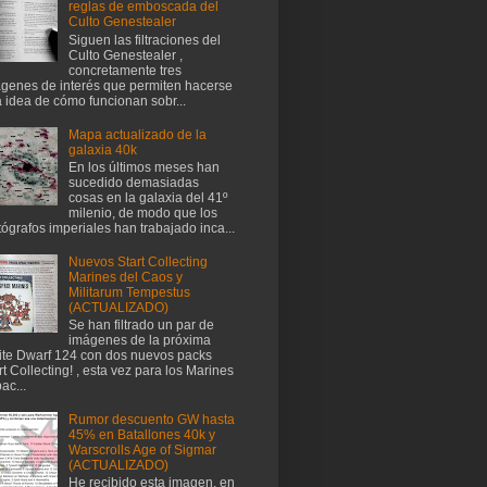
reglas de emboscada del
Culto Genestealer
Siguen las filtraciones del
Culto Genestealer ,
concretamente tres
genes de interés que permiten hacerse
 idea de cómo funcionan sobr...
Mapa actualizado de la
galaxia 40k
En los últimos meses han
sucedido demasiadas
cosas en la galaxia del 41º
milenio, de modo que los
tógrafos imperiales han trabajado inca...
Nuevos Start Collecting
Marines del Caos y
Militarum Tempestus
(ACTUALIZADO)
Se han filtrado un par de
imágenes de la próxima
te Dwarf 124 con dos nuevos packs
rt Collecting! , esta vez para los Marines
ac...
Rumor descuento GW hasta
45% en Batallones 40k y
Warscrolls Age of Sigmar
(ACTUALIZADO)
He recibido esta imagen, en