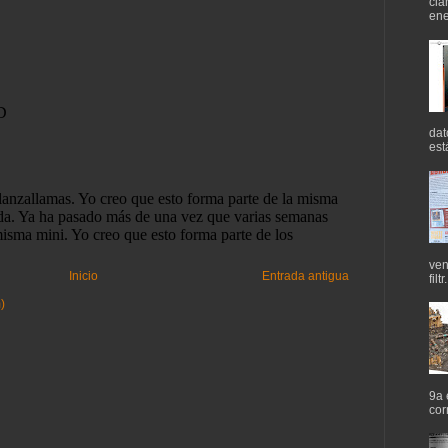
cla
ene
dat
est
ven
Inicio
Entrada antigua
filtr.
)
9a 
cor