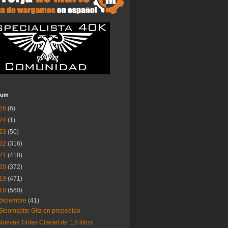
ium
26
(6)
24
(1)
23
(50)
22
(316)
21
(418)
20
(372)
19
(471)
18
(560)
diciembre
(41)
Gloomspite Gitz en prepedido
Nuevas Tintas Citadel de 1,5 litros