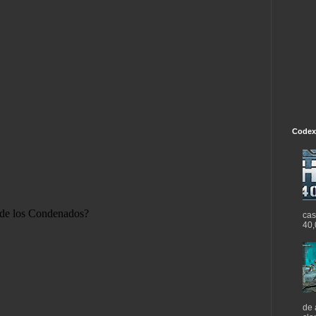
Codex
cas
40,
de 