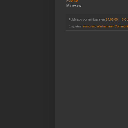
Fuente
Miniwars
Publicado por
miniwars
en
14:01:00
5 C
Etiquetas:
rumores
,
Warhammer Communi