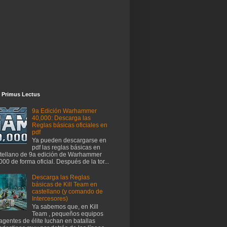
 Primus Lectus
9a Edición Warhammer
40,000: Descarga las
Reglas básicas oficiales en
pdf
Ya pueden descargarse en
pdf las reglas básicas en
tellano de 9a edición de Warhammer
000 de forma oficial. Después de la tor...
Descarga las Reglas
básicas de Kill Team en
castellano (y comando de
Intercesores)
Ya sabemos que, en Kill
Team , pequeños equipos
agentes de élite luchan en batallas