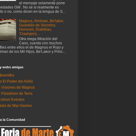
el mensaje solamente pone
edades GW . No sé si realmente es
rto o no, como dicen en la lengua de S...
Magnus, Ahriman, Be'lakor,
Guardián de Secretos,
Horrores, Diablillas,
Tzaangors,...
Otra mega filtración del
Caos, cuenta con muchos
files entre ellos el de Magnus el Rojo y
iman de los Mil Hijos, Be'Lakor y Prínc...
 y webs amigas
tlesmiths
o El Poder del Anillo
 Visiones de Magnus
 Paladines de Terra
ellum Eventus
neda de War-Games
 a la Comunidad