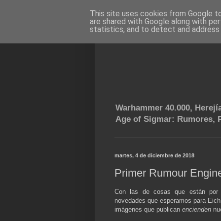
This site uses cookies from Google to 
are shared with Google along with per
statistics, and to detect and address
Warhammer 40.000, Herejía
Age of Sigmar: Rumores, P
martes, 4 de diciembre de 2018
Primer Rumour Engine
Con las de cosas que están por 
novedades que esperamos para Eich 
imágenes que publican
encienden
nue