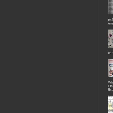
imá
una
car
Whi
Sta
Esp