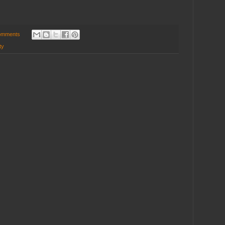
omments
ty