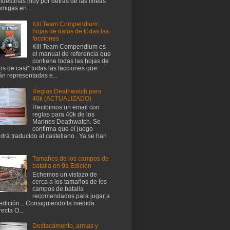
ndestinas muy por detrás de las líneas
migas en...
Kill Team Compendium:
hojas de datos de todas las
facciones
Kill Team Compendium es
el manual de referencia que
contiene todas las hojas de
os de casi* todas las facciones que
án representadas e...
Reglas Deathwatch para
40k (ACTUALIZADO)
Recibimos un email con
reglas para 40k de los
Marines Deathwatch. Se
confirma que el juego
drá traducido al castellano . Ya se han
..
Tamaños de los campos de
batalla en 9a Edición
Echemos un vistazo de
cerca a los tamaños de los
campos de batalla
recomendados para jugar a
edición... Consiguiendo la medida
recta O...
Destacamento, armas y