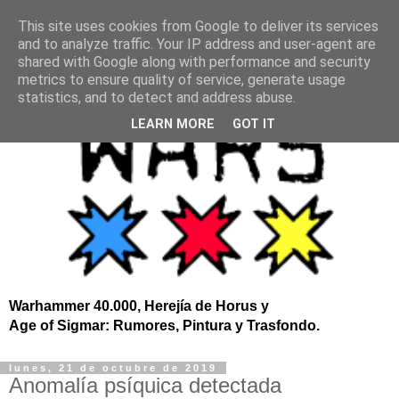
This site uses cookies from Google to deliver its services
and to analyze traffic. Your IP address and user-agent are
shared with Google along with performance and security
metrics to ensure quality of service, generate usage
statistics, and to detect and address abuse.
LEARN MORE
GOT IT
Warhammer 40.000, Herejía de Horus y
Age of Sigmar: Rumores, Pintura y Trasfondo.
lunes, 21 de octubre de 2019
Anomalía psíquica detectada