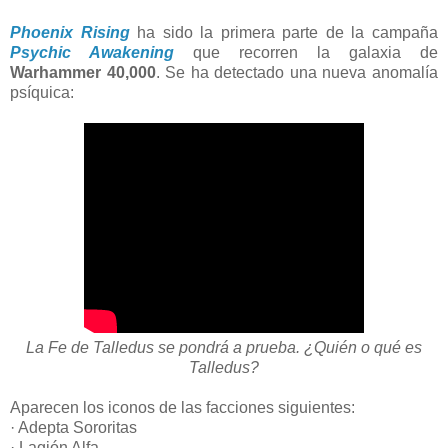
Phoenix Rising
ha sido la primera parte de la campaña
Psychic Awakening
que recorren la galaxia de
Warhammer 40,000
. Se ha detectado una nueva anomalía
psíquica:
La Fe de Talledus se pondrá a prueba. ¿Quién o qué es
Talledus?
Aparecen los iconos de las facciones siguientes:
· Adepta Sororitas
· Lagión Alfa