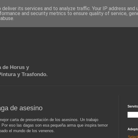
deliver its services and to analyze traffic. Your IP address and
formance and security metrics to ensure quality of service, ge
 abuse.
 de Horus y
intura y Trasfondo.
aga de asesino
Servit
mejor carta de presentación de los asesinos. Un trabajo
. Por eso las dagas son esa pequeña arma que inspira temor
Adept
apado el mundo de los venenos.
Selec