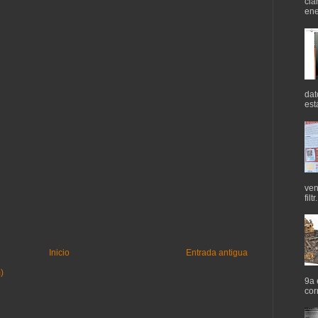
cla
ene
dat
est
ven
filtr.
Inicio
Entrada antigua
)
9a 
cor