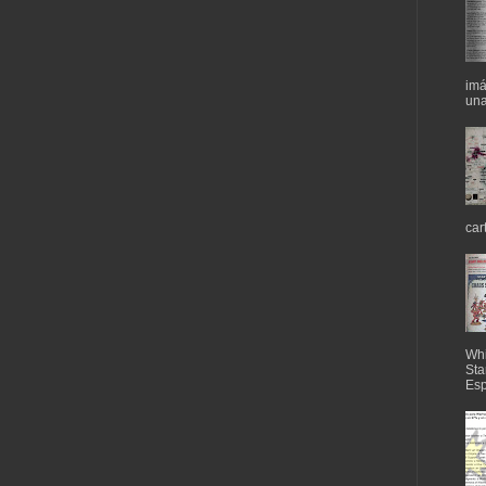
imá
una
car
Whi
Sta
Esp