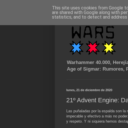
This site uses cookies from Google to 
are shared with Google along with per
statistics, and to detect and address
Warhammer 40.000, Herejía
Age of Sigmar: Rumores, P
lunes, 21 de diciembre de 2020
21º Advent Engine: D
Las puñaladas por la espalda son la 
impecable y efectivo a más no poder
y respeto. Y ni siquiera hemos dest