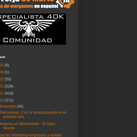
ium
26
(6)
24
(1)
23
(50)
22
(316)
21
(418)
20
(372)
diciembre
(45)
Warhammer: Con la mirada puesta en el
próximo año
Bretonia en Warhammer - El Viejo
Mundo
Games Workshop empezará a vender