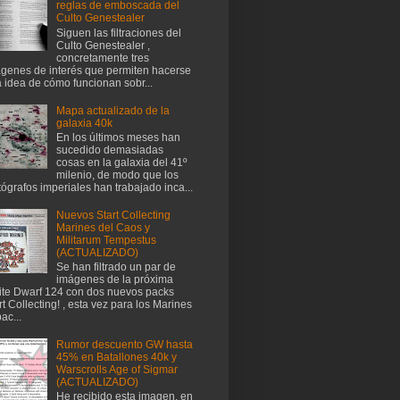
reglas de emboscada del
Culto Genestealer
Siguen las filtraciones del
Culto Genestealer ,
concretamente tres
genes de interés que permiten hacerse
 idea de cómo funcionan sobr...
Mapa actualizado de la
galaxia 40k
En los últimos meses han
sucedido demasiadas
cosas en la galaxia del 41º
milenio, de modo que los
tógrafos imperiales han trabajado inca...
Nuevos Start Collecting
Marines del Caos y
Militarum Tempestus
(ACTUALIZADO)
Se han filtrado un par de
imágenes de la próxima
te Dwarf 124 con dos nuevos packs
rt Collecting! , esta vez para los Marines
ac...
Rumor descuento GW hasta
45% en Batallones 40k y
Warscrolls Age of Sigmar
(ACTUALIZADO)
He recibido esta imagen, en