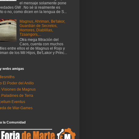
el mensaje solamente pone
edades GW . No sé si realmente es
rto o no, como dicen en la lengua de S...
Magnus, Ahriman, Be'lakor,
Guardián de Secretos,
Horrores, Diablillas,
Tzaangors,...
Otra mega filtración del
Caos, cuenta con muchos
files entre ellos el de Magnus el Rojo y
iman de los Mil Hijos, Be'Lakor y Prínc...
 y webs amigas
tlesmiths
o El Poder del Anillo
 Visiones de Magnus
 Paladines de Terra
ellum Eventus
neda de War-Games
 a la Comunidad