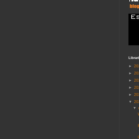
Librar
►
20
►
20
►
20
►
20
►
20
▼
20
▼