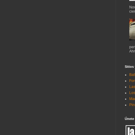
Nov
cie
per
Ahr
Sitios
Bat
For
Las
Los
Mac
Pi
Únete