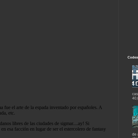
Codex
cas
40,
de 