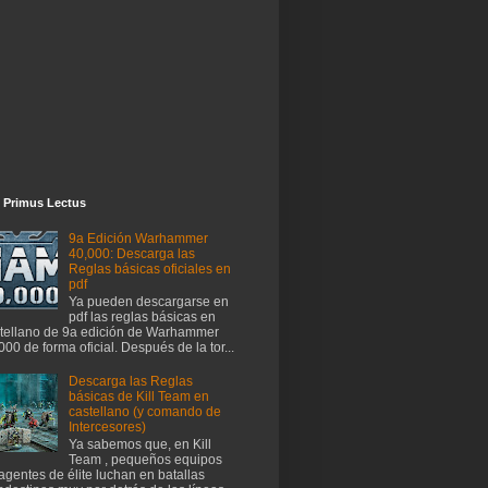
 Primus Lectus
9a Edición Warhammer
40,000: Descarga las
Reglas básicas oficiales en
pdf
Ya pueden descargarse en
pdf las reglas básicas en
tellano de 9a edición de Warhammer
000 de forma oficial. Después de la tor...
Descarga las Reglas
básicas de Kill Team en
castellano (y comando de
Intercesores)
Ya sabemos que, en Kill
Team , pequeños equipos
agentes de élite luchan en batallas