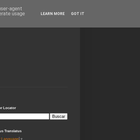
 user-agent
nerate usage
LEARN MORE
GOT IT
or Locator
us Translatus
t Language
▼