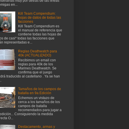
ndestinas muy por detrás de las líneas
migas en...
Kill Team Compendium:
hojas de datos de todas las
facciones
Kill Team Compendium es
el manual de referencia que
contiene todas las hojas de
os de casi* todas las facciones que
án representadas e...
Reglas Deathwatch para
40k (ACTUALIZADO)
Recibimos un email con
reglas para 40k de los
Marines Deathwatch. Se
confirma que el juego
drá traducido al castellano . Ya se han
..
Tamaños de los campos de
batalla en 9a Edición
Echemos un vistazo de
cerca a los tamaños de los
campos de batalla
recomendados para jugar a
edición... Consiguiendo la medida
recta O...
Destacamento, armas y