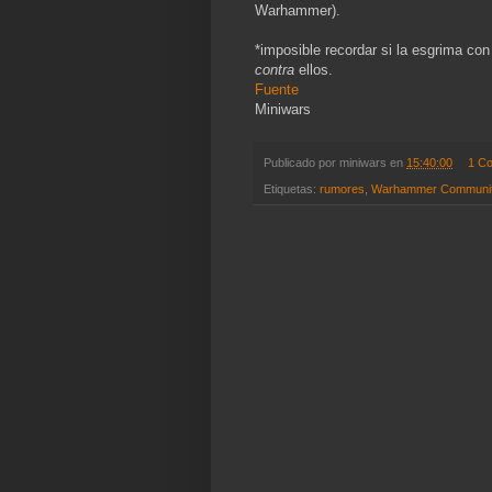
Warhammer).
*imposible recordar si la esgrima con
contra
ellos.
Fuente
Miniwars
Publicado por
miniwars
en
15:40:00
1 C
Etiquetas:
rumores
,
Warhammer Communi